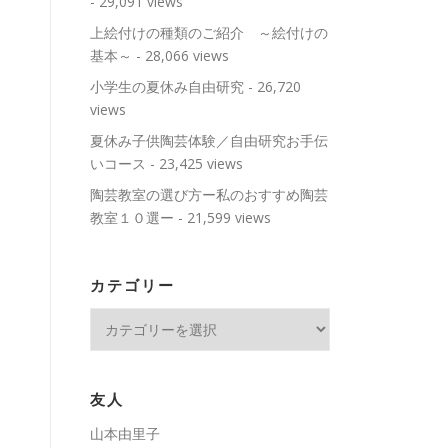
- 29,091 views
上絵付けの種類のご紹介 ～絵付けの
基本～
- 28,066 views
小学生の夏休み自由研究
- 26,720
views
夏休み子供陶芸体験／自由研究お手伝
いコース
- 23,425 views
陶芸教室の選び方ー私のおすすめ陶芸
教室１０選ー
- 21,599 views
カテゴリー
カ
テ
ゴ
リ
友人
ー
山本由里子