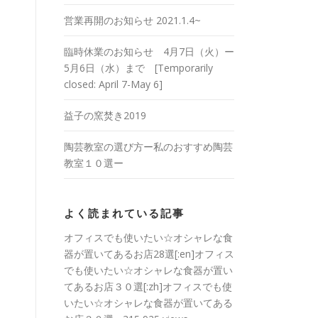
営業再開のお知らせ 2021.1.4~
臨時休業のお知らせ 4月7日（火）ー
5月6日（水）まで [Temporarily
closed: April 7-May 6]
益子の窯焚き2019
陶芸教室の選び方ー私のおすすめ陶芸
教室１０選ー
よく読まれている記事
オフィスでも使いたい☆オシャレな食
器が置いてあるお店28選[:en]オフィス
でも使いたい☆オシャレな食器が置い
てあるお店３０選[:zh]オフィスでも使
いたい☆オシャレな食器が置いてある