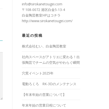
info@sirokanetougei.com
〒108-0072 港区白金5-13-4
白金陶芸教室HPは
コチラ
http://www.sirokanetougei.com/
最近の投稿
株式会社むい、白金陶芸教室
社内スペースがアトリエに変わる！出
張陶芸でチームの空気がやわらぐ瞬間
穴窯イベント2025年
電動ろくろ RK-3Dのメンテナンス
【年末年始の営業について】
年末年始の営業日程について