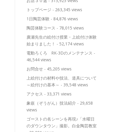
お店３０選
- 315,925 views
トップページ
- 263,345 views
1日陶芸体験
- 84,876 views
陶芸体験コース
- 78,015 views
廣瀬先生の絵付け授業・上絵付け体験
始まりました！
- 52,174 views
電動ろくろ RK-3Dのメンテナンス
-
46,544 views
お問合せ
- 45,205 views
上絵付けの材料や技法、道具について
～絵付けの基本～
- 39,548 views
アクセス
- 33,371 views
象嵌（ぞうがん）技法紹介
- 29,658
views
ゴーストの名シーンを再現♪「水曜日
のダウンタウン」撮影。白金陶芸教室