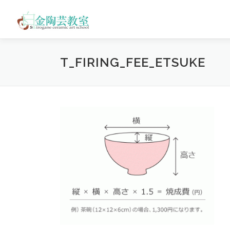
コ
ン
テ
ン
ツ
T_FIRING_FEE_ETSUKE
へ
ス
キ
ッ
プ