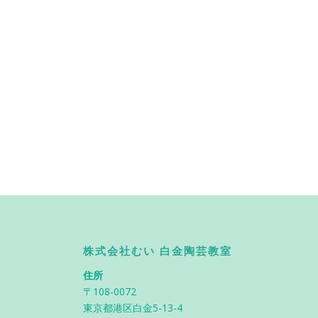
株式会社むい 白金陶芸教室
住所
〒108-0072
東京都港区白金5-13-4