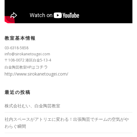
教室基本情報
03-6318-5858
info@sirokanetougei.com
〒108-0072 港区白金5-13-4
コチラ
白金陶芸教室HPは
http://www.sirokanetougei.com/
最近の投稿
株式会社むい、白金陶芸教室
社内スペースがアトリエに変わる！出張陶芸でチームの空気がや
わらぐ瞬間