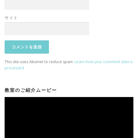
サイト
This site uses Akismet to reduce spam.
Learn how your comment data is
processed.
教室のご紹介ムービー