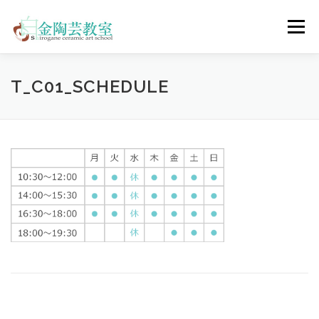
コ
ン
メニュー
テ
ン
ツ
へ
陶芸体験コース
ウェディングコース
会員コース
T_C01_SCHEDULE
ス
キ
ッ
プ
教室について
アクセス
ご予約
お問合せ
ENGLISH