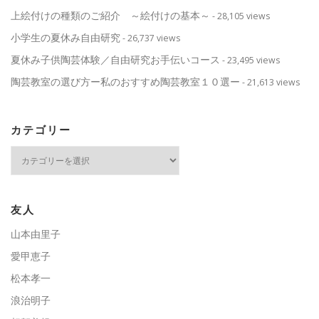
上絵付けの種類のご紹介 ～絵付けの基本～
- 28,105 views
小学生の夏休み自由研究
- 26,737 views
夏休み子供陶芸体験／自由研究お手伝いコース
- 23,495 views
陶芸教室の選び方ー私のおすすめ陶芸教室１０選ー
- 21,613 views
カテゴリー
カ
テ
ゴ
リ
ー
友人
山本由里子
愛甲恵子
松本孝一
浪治明子