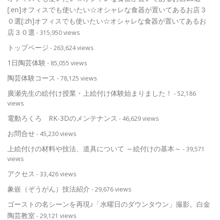
[:en]オフィスでも使いたい☆オシャレな食器が置いてあるお店３
０選[:zh]オフィスでも使いたい☆オシャレな食器が置いてあるお
店３０選
- 315,950 views
トップページ
- 263,624 views
1日陶芸体験
- 85,055 views
陶芸体験コース
- 78,125 views
廣瀬先生の絵付け授業・上絵付け体験始まりました！
- 52,186
views
電動ろくろ RK-3Dのメンテナンス
- 46,629 views
お問合せ
- 45,230 views
上絵付けの材料や技法、道具について ～絵付けの基本～
- 39,571
views
アクセス
- 33,426 views
象嵌（ぞうがん）技法紹介
- 29,676 views
ゴーストの名シーンを再現♪「水曜日のダウンタウン」撮影。白金
陶芸教室
- 29,121 views