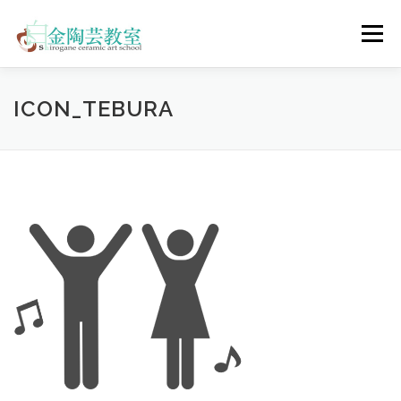
コ
ン
メニュー
テ
ン
ツ
へ
陶芸体験コース
ウェディングコース
会員コース
ICON_TEBURA
ス
キ
ッ
プ
教室について
アクセス
ご予約
お問合せ
ENGLISH