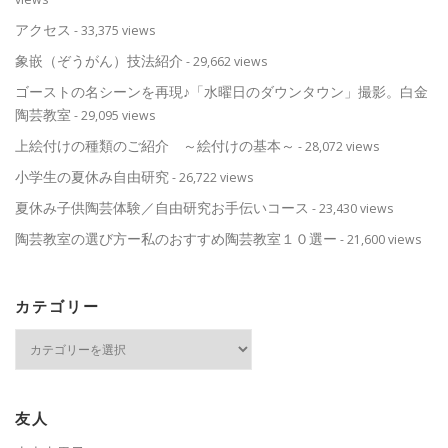
アクセス
- 33,375 views
象嵌（ぞうがん）技法紹介
- 29,662 views
ゴーストの名シーンを再現♪「水曜日のダウンタウン」撮影。白金
陶芸教室
- 29,095 views
上絵付けの種類のご紹介 ～絵付けの基本～
- 28,072 views
小学生の夏休み自由研究
- 26,722 views
夏休み子供陶芸体験／自由研究お手伝いコース
- 23,430 views
陶芸教室の選び方ー私のおすすめ陶芸教室１０選ー
- 21,600 views
カテゴリー
カ
テ
ゴ
リ
ー
友人