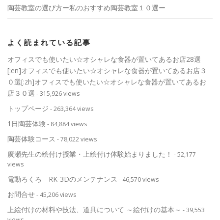
陶芸教室の選び方ー私のおすすめ陶芸教室１０選ー
よく読まれている記事
オフィスでも使いたい☆オシャレな食器が置いてあるお店28選
[:en]オフィスでも使いたい☆オシャレな食器が置いてあるお店３
０選[:zh]オフィスでも使いたい☆オシャレな食器が置いてあるお
店３０選
- 315,926 views
トップページ
- 263,364 views
1日陶芸体験
- 84,884 views
陶芸体験コース
- 78,022 views
廣瀬先生の絵付け授業・上絵付け体験始まりました！
- 52,177
views
電動ろくろ RK-3Dのメンテナンス
- 46,570 views
お問合せ
- 45,206 views
上絵付けの材料や技法、道具について ～絵付けの基本～
- 39,553
views