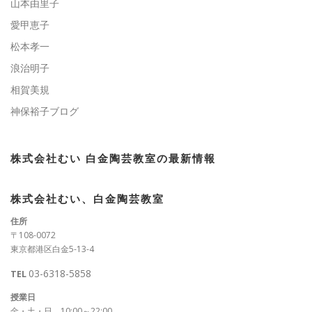
山本由里子
愛甲恵子
松本孝一
浪治明子
相賀美規
神保裕子ブログ
株式会社むい 白金陶芸教室の最新情報
株式会社むい、白金陶芸教室
住所
〒108-0072
東京都港区白金5-13-4
03-6318-5858
TEL
授業日
金・土・日 10:00～22:00