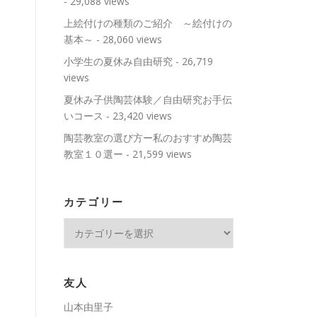
- 29,088 views
上絵付けの種類のご紹介 ～絵付けの
基本～
- 28,060 views
小学生の夏休み自由研究
- 26,719
views
夏休み子供陶芸体験／自由研究お手伝
いコース
- 23,420 views
陶芸教室の選び方ー私のおすすめ陶芸
教室１０選ー
- 21,599 views
カテゴリー
カ
テ
ゴ
リ
友人
ー
山本由里子