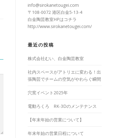
info@sirokanetougei.com
〒108-0072 港区白金5-13-4
白金陶芸教室HPは
コチラ
http://www.sirokanetougei.com/
最近の投稿
株式会社むい、白金陶芸教室
社内スペースがアトリエに変わる！出
張陶芸でチームの空気がやわらぐ瞬間
穴窯イベント2025年
電動ろくろ RK-3Dのメンテナンス
【年末年始の営業について】
年末年始の営業日程について