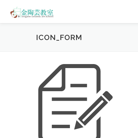
コ
ン
テ
ン
ツ
ICON_FORM
へ
ス
キ
ッ
プ