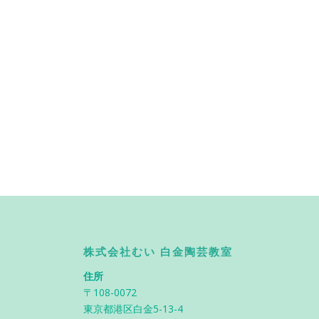
株式会社むい 白金陶芸教室
住所
〒108-0072
東京都港区白金5-13-4