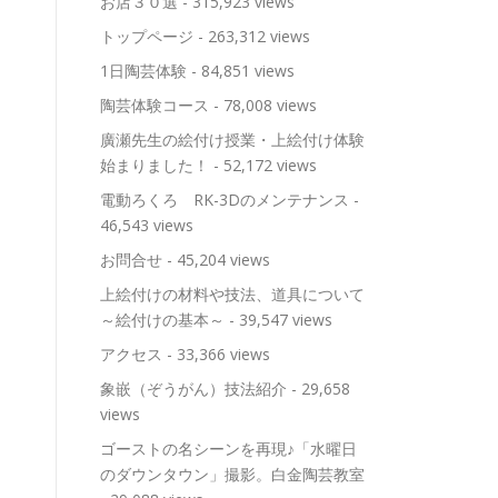
お店３０選
- 315,923 views
トップページ
- 263,312 views
1日陶芸体験
- 84,851 views
陶芸体験コース
- 78,008 views
廣瀬先生の絵付け授業・上絵付け体験
始まりました！
- 52,172 views
電動ろくろ RK-3Dのメンテナンス
-
46,543 views
お問合せ
- 45,204 views
上絵付けの材料や技法、道具について
～絵付けの基本～
- 39,547 views
アクセス
- 33,366 views
象嵌（ぞうがん）技法紹介
- 29,658
views
ゴーストの名シーンを再現♪「水曜日
のダウンタウン」撮影。白金陶芸教室