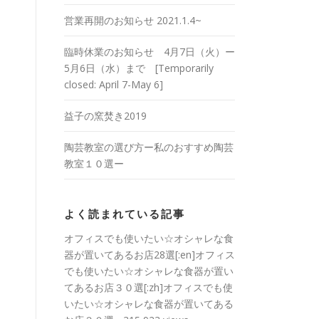
営業再開のお知らせ 2021.1.4~
臨時休業のお知らせ 4月7日（火）ー
5月6日（水）まで [Temporarily
closed: April 7-May 6]
益子の窯焚き2019
陶芸教室の選び方ー私のおすすめ陶芸
教室１０選ー
よく読まれている記事
オフィスでも使いたい☆オシャレな食
器が置いてあるお店28選[:en]オフィス
でも使いたい☆オシャレな食器が置い
てあるお店３０選[:zh]オフィスでも使
いたい☆オシャレな食器が置いてある