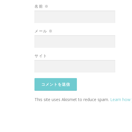
名前
※
メール
※
サイト
This site uses Akismet to reduce spam.
Learn how 