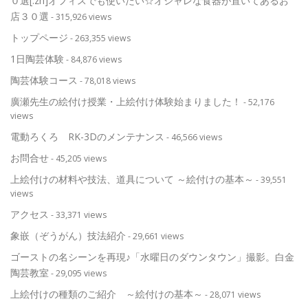
０選[:zh]オフィスでも使いたい☆オシャレな食器が置いてあるお
店３０選
- 315,926 views
トップページ
- 263,355 views
1日陶芸体験
- 84,876 views
陶芸体験コース
- 78,018 views
廣瀬先生の絵付け授業・上絵付け体験始まりました！
- 52,176
views
電動ろくろ RK-3Dのメンテナンス
- 46,566 views
お問合せ
- 45,205 views
上絵付けの材料や技法、道具について ～絵付けの基本～
- 39,551
views
アクセス
- 33,371 views
象嵌（ぞうがん）技法紹介
- 29,661 views
ゴーストの名シーンを再現♪「水曜日のダウンタウン」撮影。白金
陶芸教室
- 29,095 views
上絵付けの種類のご紹介 ～絵付けの基本～
- 28,071 views