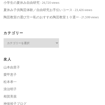
小学生の夏休み自由研究
- 26,720 views
夏休み子供陶芸体験／自由研究お手伝いコース
- 23,426 views
陶芸教室の選び方ー私のおすすめ陶芸教室１０選ー
- 21,599 views
カテゴリー
カ
テ
ゴ
リ
ー
友人
山本由里子
愛甲恵子
松本孝一
浪治明子
相賀美規
神保裕子ブログ