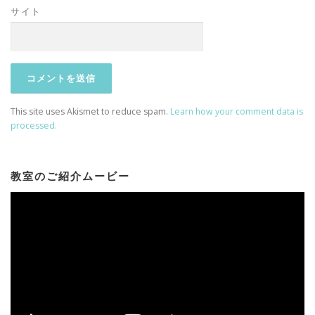
サイト
This site uses Akismet to reduce spam.
Learn how your comment data is
processed.
教室のご紹介ムービー