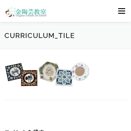
コ
ン
メニュー
テ
ン
ツ
へ
陶芸体験コース
ウェディングコース
会員コース
CURRICULUM_TILE
ス
キ
ッ
プ
教室について
アクセス
ご予約
お問合せ
ENGLISH