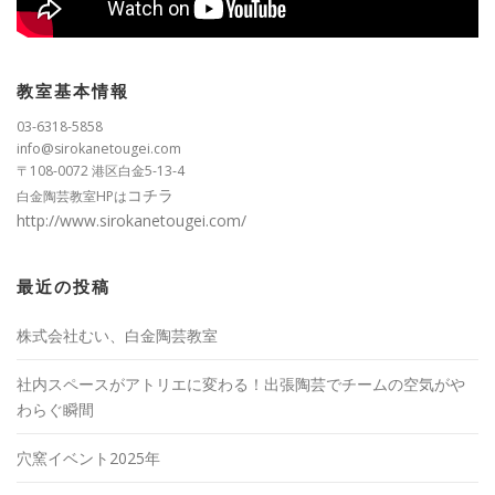
教室基本情報
03-6318-5858
info@sirokanetougei.com
〒108-0072 港区白金5-13-4
コチラ
白金陶芸教室HPは
http://www.sirokanetougei.com/
最近の投稿
株式会社むい、白金陶芸教室
社内スペースがアトリエに変わる！出張陶芸でチームの空気がや
わらぐ瞬間
穴窯イベント2025年