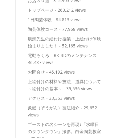
お店３０選
- 315,905 views
トップページ
- 263,212 views
1日陶芸体験
- 84,813 views
陶芸体験コース
- 77,968 views
廣瀬先生の絵付け授業・上絵付け体験
始まりました！
- 52,165 views
電動ろくろ RK-3Dのメンテナンス
-
46,487 views
お問合せ
- 45,192 views
上絵付けの材料や技法、道具について
～絵付けの基本～
- 39,536 views
アクセス
- 33,353 views
象嵌（ぞうがん）技法紹介
- 29,652
views
ゴーストの名シーンを再現♪「水曜日
のダウンタウン」撮影。白金陶芸教室