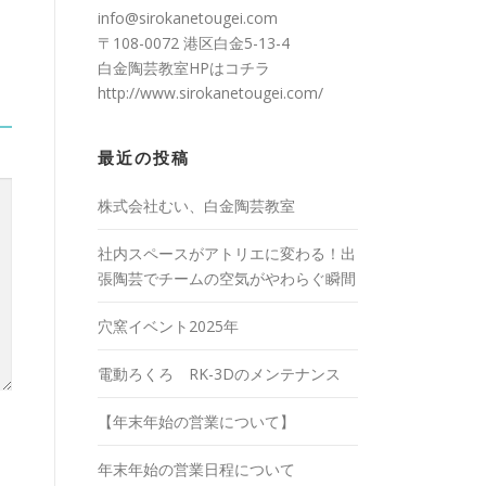
info@sirokanetougei.com
〒108-0072 港区白金5-13-4
白金陶芸教室HPは
コチラ
http://www.sirokanetougei.com/
最近の投稿
株式会社むい、白金陶芸教室
社内スペースがアトリエに変わる！出
張陶芸でチームの空気がやわらぐ瞬間
穴窯イベント2025年
電動ろくろ RK-3Dのメンテナンス
【年末年始の営業について】
年末年始の営業日程について