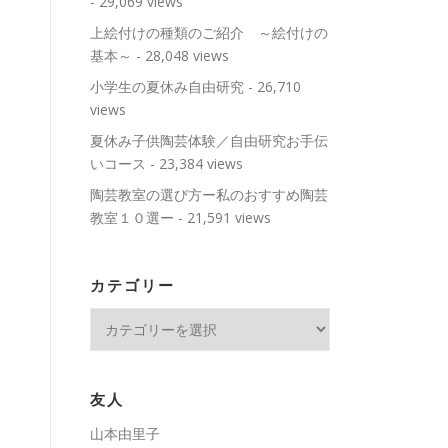
- 29,069 views
上絵付けの種類のご紹介 ～絵付けの
基本～
- 28,048 views
小学生の夏休み自由研究
- 26,710
views
夏休み子供陶芸体験／自由研究お手伝
いコース
- 23,384 views
陶芸教室の選び方ー私のおすすめ陶芸
教室１０選ー
- 21,591 views
カテゴリー
カ
テ
ゴ
リ
友人
ー
山本由里子