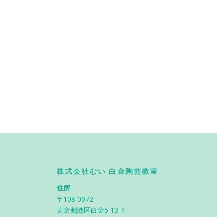
株式会社むい 白金陶芸教室
住所
〒108-0072
東京都港区白金5-13-4