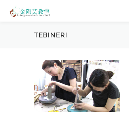
コ
ン
テ
ン
ツ
TEBINERI
へ
ス
キ
ッ
プ