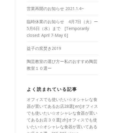
営業再開のお知らせ 2021.1.4~
臨時休業のお知らせ 4月7日（火）ー
5月6日（水）まで [Temporarily
closed: April 7-May 6]
益子の窯焚き2019
陶芸教室の選び方ー私のおすすめ陶芸
教室１０選ー
よく読まれている記事
オフィスでも使いたい☆オシャレな食
器が置いてあるお店28選[:en]オフィス
でも使いたい☆オシャレな食器が置い
てあるお店３０選[:zh]オフィスでも使
いたい☆オシャレな食器が置いてある