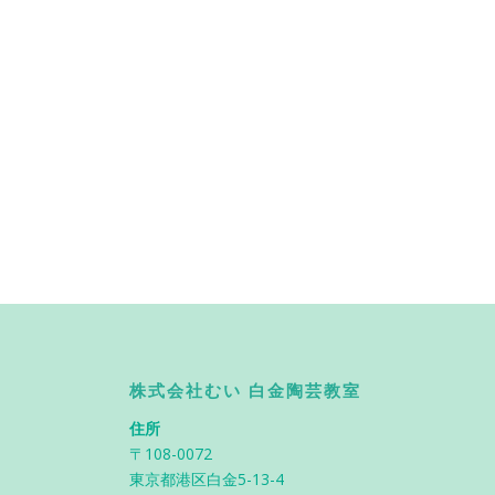
株式会社むい 白金陶芸教室
住所
〒108-0072
東京都港区白金5-13-4