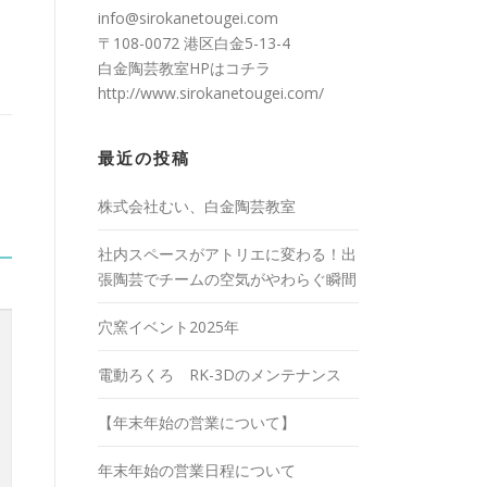
info@sirokanetougei.com
〒108-0072 港区白金5-13-4
白金陶芸教室HPは
コチラ
http://www.sirokanetougei.com/
最近の投稿
株式会社むい、白金陶芸教室
社内スペースがアトリエに変わる！出
張陶芸でチームの空気がやわらぐ瞬間
穴窯イベント2025年
電動ろくろ RK-3Dのメンテナンス
【年末年始の営業について】
年末年始の営業日程について