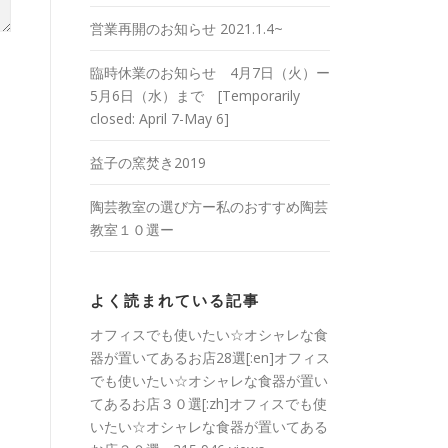
営業再開のお知らせ 2021.1.4~
臨時休業のお知らせ 4月7日（火）ー
5月6日（水）まで [Temporarily
closed: April 7-May 6]
益子の窯焚き2019
陶芸教室の選び方ー私のおすすめ陶芸
教室１０選ー
よく読まれている記事
オフィスでも使いたい☆オシャレな食
器が置いてあるお店28選[:en]オフィス
でも使いたい☆オシャレな食器が置い
てあるお店３０選[:zh]オフィスでも使
いたい☆オシャレな食器が置いてある