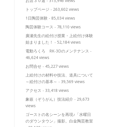
お店３０選
- 315,946 views
トップページ
- 263,602 views
1日陶芸体験
- 85,034 views
陶芸体験コース
- 78,110 views
廣瀬先生の絵付け授業・上絵付け体験
始まりました！
- 52,184 views
電動ろくろ RK-3Dのメンテナンス
-
46,624 views
お問合せ
- 45,227 views
上絵付けの材料や技法、道具について
～絵付けの基本～
- 39,569 views
アクセス
- 33,418 views
象嵌（ぞうがん）技法紹介
- 29,673
views
ゴーストの名シーンを再現♪「水曜日
のダウンタウン」撮影。白金陶芸教室