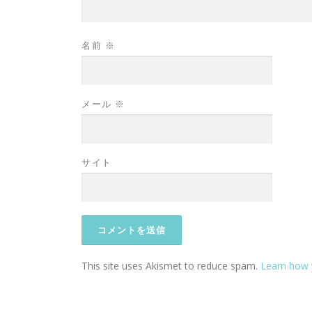
名前
※
メール
※
サイト
This site uses Akismet to reduce spam.
Learn how 