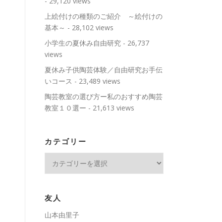
- 29,120 views
上絵付けの種類のご紹介 ～絵付けの
基本～
- 28,102 views
小学生の夏休み自由研究
- 26,737
views
夏休み子供陶芸体験／自由研究お手伝
いコース
- 23,489 views
陶芸教室の選び方ー私のおすすめ陶芸
教室１０選ー
- 21,613 views
カテゴリー
カ
テ
ゴ
リ
友人
ー
山本由里子