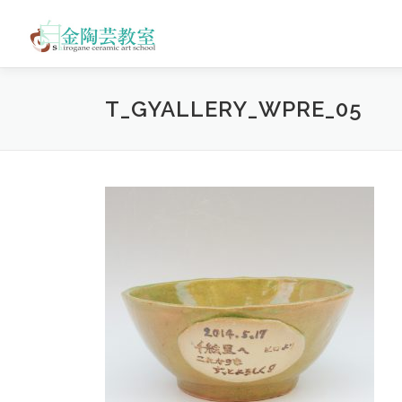
コ
ン
テ
ン
ツ
T_GYALLERY_WPRE_05
へ
ス
キ
ッ
プ