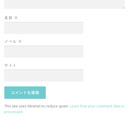
名前
※
メール
※
サイト
This site uses Akismet to reduce spam.
Learn how your comment data is
processed.