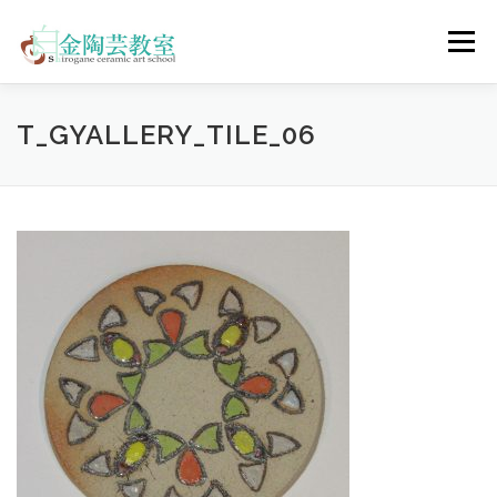
コ
ン
メニュー
テ
ン
ツ
へ
陶芸体験コース
ウェディングコース
会員コース
T_GYALLERY_TILE_06
ス
キ
ッ
プ
教室について
アクセス
ご予約
お問合せ
ENGLISH