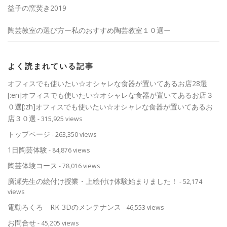
益子の窯焚き2019
陶芸教室の選び方ー私のおすすめ陶芸教室１０選ー
よく読まれている記事
オフィスでも使いたい☆オシャレな食器が置いてあるお店28選
[:en]オフィスでも使いたい☆オシャレな食器が置いてあるお店３
０選[:zh]オフィスでも使いたい☆オシャレな食器が置いてあるお
店３０選
- 315,925 views
トップページ
- 263,350 views
1日陶芸体験
- 84,876 views
陶芸体験コース
- 78,016 views
廣瀬先生の絵付け授業・上絵付け体験始まりました！
- 52,174
views
電動ろくろ RK-3Dのメンテナンス
- 46,553 views
お問合せ
- 45,205 views