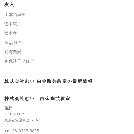
ー
友人
山本由里子
愛甲恵子
松本孝一
浪治明子
相賀美規
神保裕子ブログ
株式会社むい 白金陶芸教室の最新情報
株式会社むい、白金陶芸教室
住所
〒108-0072
東京都港区白金5-13-4
03-6318-5858
TEL