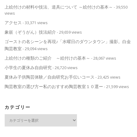
上絵付けの材料や技法、道具について ～絵付けの基本～
- 39,550
views
アクセス
- 33,371 views
象嵌（ぞうがん）技法紹介
- 29,659 views
ゴーストの名シーンを再現♪「水曜日のダウンタウン」撮影。白金
陶芸教室
- 29,094 views
上絵付けの種類のご紹介 ～絵付けの基本～
- 28,067 views
小学生の夏休み自由研究
- 26,720 views
夏休み子供陶芸体験／自由研究お手伝いコース
- 23,425 views
陶芸教室の選び方ー私のおすすめ陶芸教室１０選ー
- 21,599 views
カテゴリー
カ
テ
ゴ
リ