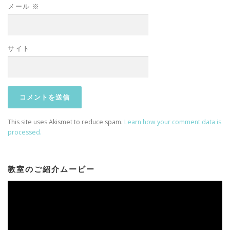
メール
※
サイト
This site uses Akismet to reduce spam.
Learn how your comment data is
processed.
教室のご紹介ムービー