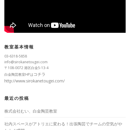
教室基本情報
03-6318-5858
info@sirokanetougei.com
〒108-0072 港区白金5-13-4
コチラ
白金陶芸教室HPは
http://www.sirokanetougei.com/
最近の投稿
株式会社むい、白金陶芸教室
社内スペースがアトリエに変わる！出張陶芸でチームの空気がや