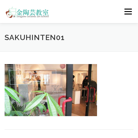
コ
ン
メニュー
テ
ン
ツ
へ
陶芸体験コース
ウェディングコース
会員コース
SAKUHINTEN01
ス
キ
ッ
プ
教室について
アクセス
ご予約
お問合せ
ENGLISH