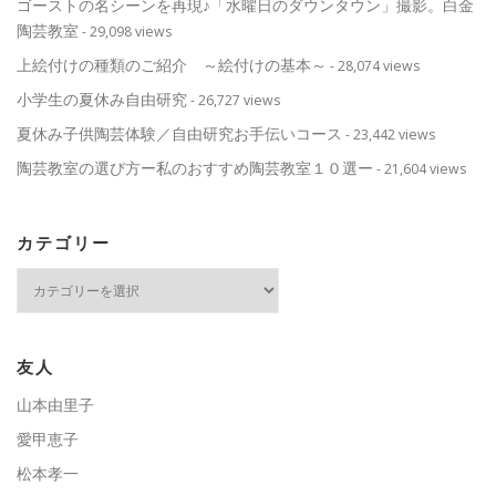
ゴーストの名シーンを再現♪「水曜日のダウンタウン」撮影。白金
陶芸教室
- 29,098 views
上絵付けの種類のご紹介 ～絵付けの基本～
- 28,074 views
小学生の夏休み自由研究
- 26,727 views
夏休み子供陶芸体験／自由研究お手伝いコース
- 23,442 views
陶芸教室の選び方ー私のおすすめ陶芸教室１０選ー
- 21,604 views
カテゴリー
カ
テ
ゴ
リ
ー
友人
山本由里子
愛甲恵子
松本孝一