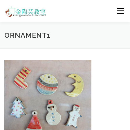
コ
ン
メニュー
テ
ン
ツ
へ
陶芸体験コース
ウェディングコース
会員コース
ORNAMENT1
ス
キ
ッ
プ
教室について
アクセス
ご予約
お問合せ
ENGLISH