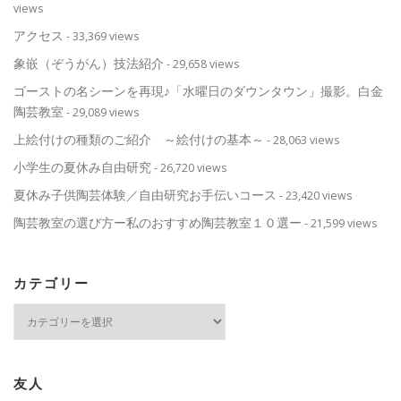
views
アクセス
- 33,369 views
象嵌（ぞうがん）技法紹介
- 29,658 views
ゴーストの名シーンを再現♪「水曜日のダウンタウン」撮影。白金
陶芸教室
- 29,089 views
上絵付けの種類のご紹介 ～絵付けの基本～
- 28,063 views
小学生の夏休み自由研究
- 26,720 views
夏休み子供陶芸体験／自由研究お手伝いコース
- 23,420 views
陶芸教室の選び方ー私のおすすめ陶芸教室１０選ー
- 21,599 views
カテゴリー
カ
テ
ゴ
リ
ー
友人