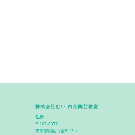
株式会社むい 白金陶芸教室
住所
〒108-0072
東京都港区白金5-13-4