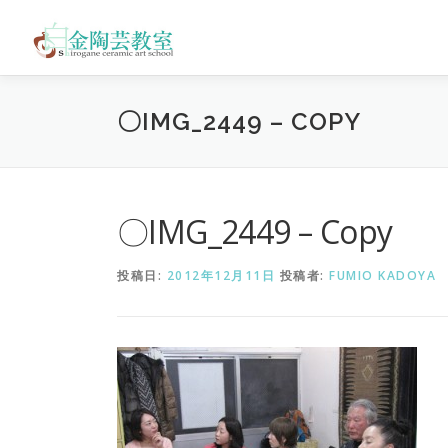
コ
ン
テ
ン
ツ
〇IMG_2449 – COPY
へ
ス
キ
ッ
プ
〇IMG_2449 – Copy
投稿日:
2012年12月11日
投稿者:
FUMIO KADOYA