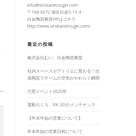
info@sirokanetougei.com
〒108-0072 港区白金5-13-4
白金陶芸教室HPは
コチラ
http://www.sirokanetougei.com/
最近の投稿
株式会社むい、白金陶芸教室
社内スペースがアトリエに変わる！出
張陶芸でチームの空気がやわらぐ瞬間
穴窯イベント2025年
電動ろくろ RK-3Dのメンテナンス
【年末年始の営業について】
年末年始の営業日程について