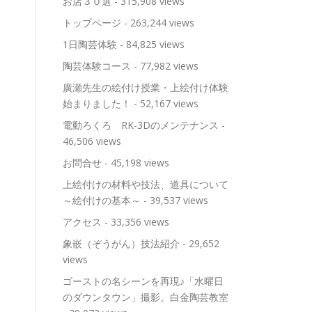
お店３０選
- 315,908 views
トップページ
- 263,244 views
1日陶芸体験
- 84,825 views
陶芸体験コース
- 77,982 views
廣瀬先生の絵付け授業・上絵付け体験
始まりました！
- 52,167 views
電動ろくろ RK-3Dのメンテナンス
-
46,506 views
お問合せ
- 45,198 views
上絵付けの材料や技法、道具について
～絵付けの基本～
- 39,537 views
アクセス
- 33,356 views
象嵌（ぞうがん）技法紹介
- 29,652
views
ゴーストの名シーンを再現♪「水曜日
のダウンタウン」撮影。白金陶芸教室