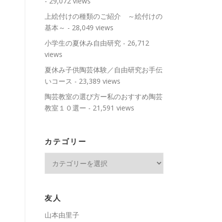
- 29,072 views
上絵付けの種類のご紹介 ～絵付けの
基本～
- 28,049 views
小学生の夏休み自由研究
- 26,712
views
夏休み子供陶芸体験／自由研究お手伝
いコース
- 23,389 views
陶芸教室の選び方ー私のおすすめ陶芸
教室１０選ー
- 21,591 views
カテゴリー
カ
テ
ゴ
リ
友人
ー
山本由里子