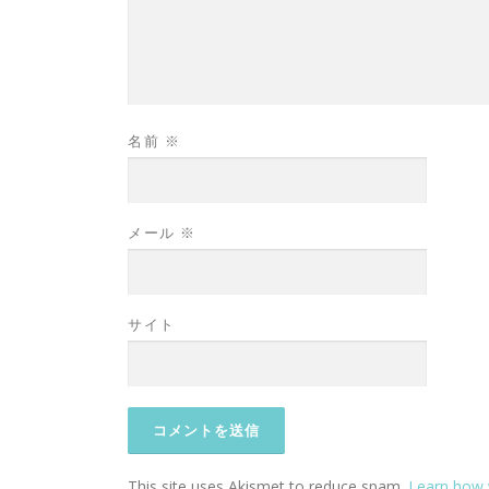
名前
※
メール
※
サイト
This site uses Akismet to reduce spam.
Learn how 