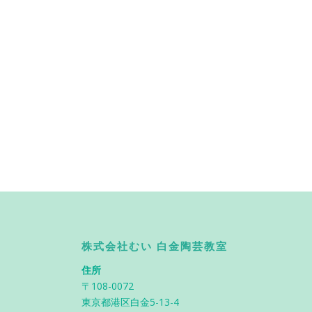
株式会社むい 白金陶芸教室
住所
〒108-0072
東京都港区白金5-13-4