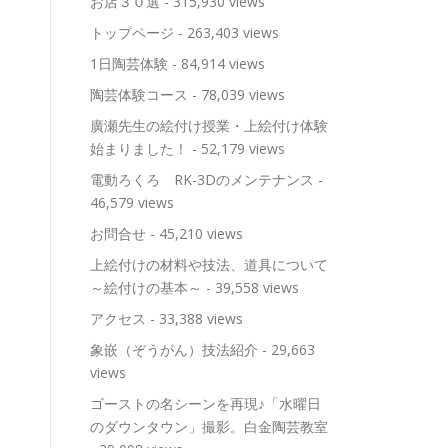
お店３０選
- 315,930 views
トップページ
- 263,403 views
1日陶芸体験
- 84,914 views
陶芸体験コース
- 78,039 views
廣瀬先生の絵付け授業・上絵付け体験
始まりました！
- 52,179 views
電動ろくろ RK-3Dのメンテナンス
-
46,579 views
お問合せ
- 45,210 views
上絵付けの材料や技法、道具について
～絵付けの基本～
- 39,558 views
アクセス
- 33,388 views
象嵌（ぞうがん）技法紹介
- 29,663
views
ゴーストの名シーンを再現♪「水曜日
のダウンタウン」撮影。白金陶芸教室