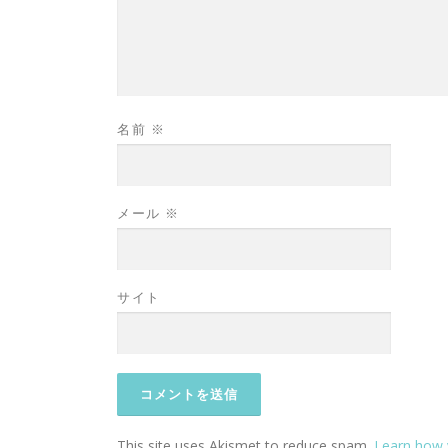
名前
※
メール
※
サイト
This site uses Akismet to reduce spam.
Learn how 