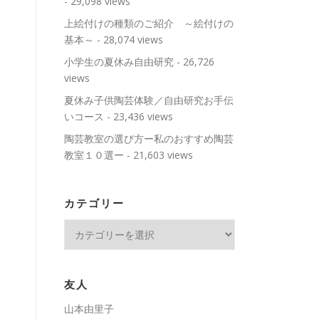
- 29,098 views
上絵付けの種類のご紹介 ～絵付けの
基本～
- 28,074 views
小学生の夏休み自由研究
- 26,726
views
夏休み子供陶芸体験／自由研究お手伝
いコース
- 23,436 views
陶芸教室の選び方ー私のおすすめ陶芸
教室１０選ー
- 21,603 views
カテゴリー
カ
テ
ゴ
リ
友人
ー
山本由里子