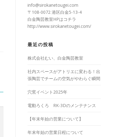
info@sirokanetougei.com
〒108-0072 港区白金5-13-4
白金陶芸教室HPは
コチラ
http://www.sirokanetougei.com/
最近の投稿
株式会社むい、白金陶芸教室
社内スペースがアトリエに変わる！出
張陶芸でチームの空気がやわらぐ瞬間
穴窯イベント2025年
電動ろくろ RK-3Dのメンテナンス
【年末年始の営業について】
年末年始の営業日程について