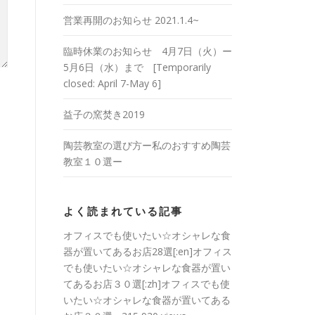
営業再開のお知らせ 2021.1.4~
臨時休業のお知らせ 4月7日（火）ー
5月6日（水）まで [Temporarily
closed: April 7-May 6]
益子の窯焚き2019
陶芸教室の選び方ー私のおすすめ陶芸
教室１０選ー
よく読まれている記事
オフィスでも使いたい☆オシャレな食
器が置いてあるお店28選[:en]オフィス
でも使いたい☆オシャレな食器が置い
てあるお店３０選[:zh]オフィスでも使
いたい☆オシャレな食器が置いてある