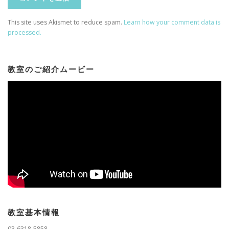
This site uses Akismet to reduce spam.
Learn how your comment data is
processed.
教室のご紹介ムービー
教室基本情報
03-6318-5858