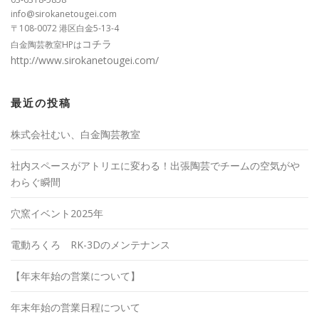
info@sirokanetougei.com
〒108-0072 港区白金5-13-4
コチラ
白金陶芸教室HPは
http://www.sirokanetougei.com/
最近の投稿
株式会社むい、白金陶芸教室
社内スペースがアトリエに変わる！出張陶芸でチームの空気がや
わらぐ瞬間
穴窯イベント2025年
電動ろくろ RK-3Dのメンテナンス
【年末年始の営業について】
年末年始の営業日程について