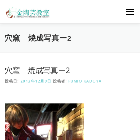
コ
ン
メニュー
テ
ン
ツ
へ
陶芸体験コース
ウェディングコース
会員コース
穴窯 焼成写真ー2
ス
キ
ッ
プ
教室について
アクセス
ご予約
お問合せ
穴窯 焼成写真ー2
投稿日:
2013年12月9日
投稿者:
FUMIO KADOYA
ENGLISH