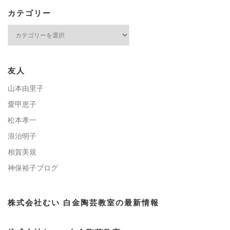
カテゴリー
カ
テ
ゴ
リ
ー
友人
山本由里子
愛甲恵子
松本孝一
浪治明子
相賀美規
神保裕子ブログ
株式会社むい 白金陶芸教室の最新情報