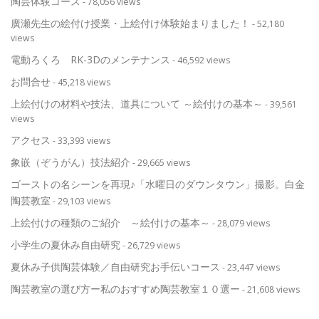
陶芸体験コース
- 78,056 views
廣瀬先生の絵付け授業・上絵付け体験始まりました！
- 52,180
views
電動ろくろ RK-3Dのメンテナンス
- 46,592 views
お問合せ
- 45,218 views
上絵付けの材料や技法、道具について ～絵付けの基本～
- 39,561
views
アクセス
- 33,393 views
象嵌（ぞうがん）技法紹介
- 29,665 views
ゴーストの名シーンを再現♪「水曜日のダウンタウン」撮影。白金
陶芸教室
- 29,103 views
上絵付けの種類のご紹介 ～絵付けの基本～
- 28,079 views
小学生の夏休み自由研究
- 26,729 views
夏休み子供陶芸体験／自由研究お手伝いコース
- 23,447 views
陶芸教室の選び方ー私のおすすめ陶芸教室１０選ー
- 21,608 views