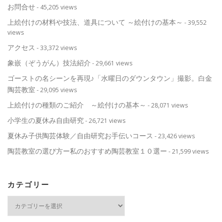
お問合せ
- 45,205 views
上絵付けの材料や技法、道具について ～絵付けの基本～
- 39,552
views
アクセス
- 33,372 views
象嵌（ぞうがん）技法紹介
- 29,661 views
ゴーストの名シーンを再現♪「水曜日のダウンタウン」撮影。白金
陶芸教室
- 29,095 views
上絵付けの種類のご紹介 ～絵付けの基本～
- 28,071 views
小学生の夏休み自由研究
- 26,721 views
夏休み子供陶芸体験／自由研究お手伝いコース
- 23,426 views
陶芸教室の選び方ー私のおすすめ陶芸教室１０選ー
- 21,599 views
カテゴリー
カ
テ
ゴ