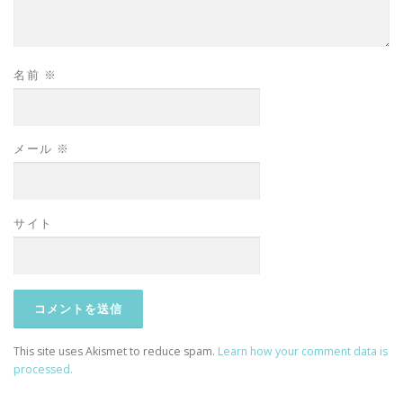
名前
※
メール
※
サイト
This site uses Akismet to reduce spam.
Learn how your comment data is
processed.