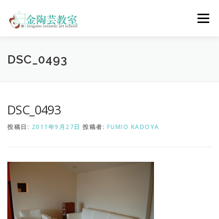
コ
ン
メニュー
テ
ン
ツ
へ
陶芸体験コース
ウェディングコース
会員コース
DSC_0493
ス
キ
ッ
プ
教室について
アクセス
ご予約
お問合せ
DSC_0493
投稿日:
2011年9月27日
投稿者:
FUMIO KADOYA
ENGLISH