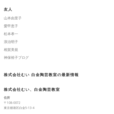
リ
ー
友人
山本由里子
愛甲恵子
松本孝一
浪治明子
相賀美規
神保裕子ブログ
株式会社むい 白金陶芸教室の最新情報
株式会社むい、白金陶芸教室
住所
〒108-0072
東京都港区白金5-13-4