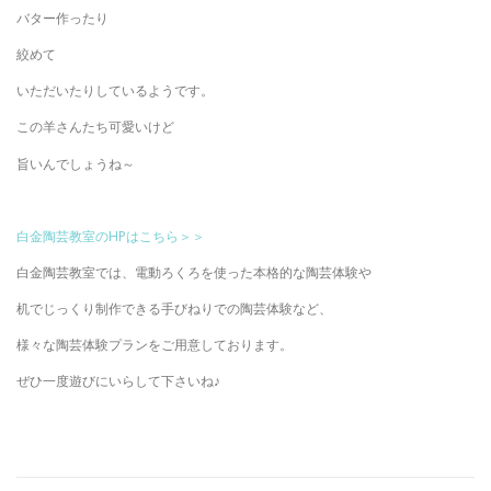
バター作ったり
絞めて
いただいたりしているようです。
この羊さんたち可愛いけど
旨いんでしょうね～
白金陶芸教室のHPはこちら＞＞
白金陶芸教室では、電動ろくろを使った本格的な陶芸体験や
机でじっくり制作できる手びねりでの陶芸体験など、
様々な陶芸体験プランをご用意しております。
ぜひ一度遊びにいらして下さいね♪
港区 白金 陶芸 教室 東京 タイル １日 体験 陶器