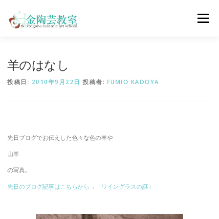
コ
ン
メニュー
テ
ン
ツ
へ
陶芸体験コース
ウェディングコース
会員コース
羊のはなし
ス
キ
投稿日:
2010年9月22日
投稿者:
FUMIO KADOYA
ッ
プ
教室について
アクセス
ご予約
お問合せ
ENGLISH
先日ブログでお伝えした色々な色の羊や
山羊
の写真。
先日のブログ記事はこちらから→「ワイングラスの謎」