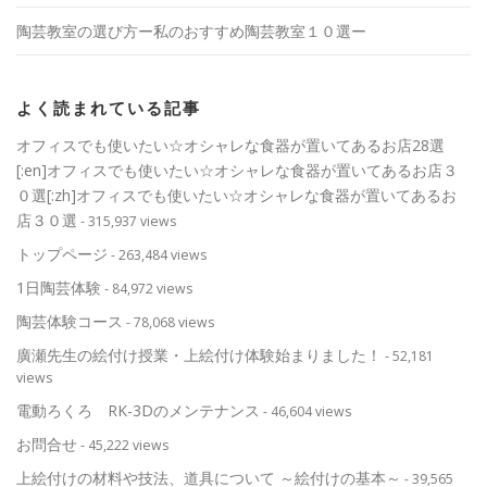
陶芸教室の選び方ー私のおすすめ陶芸教室１０選ー
よく読まれている記事
オフィスでも使いたい☆オシャレな食器が置いてあるお店28選
[:en]オフィスでも使いたい☆オシャレな食器が置いてあるお店３
０選[:zh]オフィスでも使いたい☆オシャレな食器が置いてあるお
店３０選
- 315,937 views
トップページ
- 263,484 views
1日陶芸体験
- 84,972 views
陶芸体験コース
- 78,068 views
廣瀬先生の絵付け授業・上絵付け体験始まりました！
- 52,181
views
電動ろくろ RK-3Dのメンテナンス
- 46,604 views
お問合せ
- 45,222 views
上絵付けの材料や技法、道具について ～絵付けの基本～
- 39,565