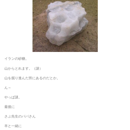
イランの砂糖。
山からとれます。（謎）
山を掘り進んだ所にあるのだとか。
ん～
やっぱ謎。
最後に
さぶ先生のパパさん
羊と一緒に