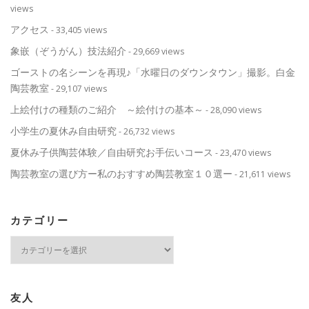
views
アクセス
- 33,405 views
象嵌（ぞうがん）技法紹介
- 29,669 views
ゴーストの名シーンを再現♪「水曜日のダウンタウン」撮影。白金
陶芸教室
- 29,107 views
上絵付けの種類のご紹介 ～絵付けの基本～
- 28,090 views
小学生の夏休み自由研究
- 26,732 views
夏休み子供陶芸体験／自由研究お手伝いコース
- 23,470 views
陶芸教室の選び方ー私のおすすめ陶芸教室１０選ー
- 21,611 views
カテゴリー
カ
テ
ゴ
リ
ー
友人