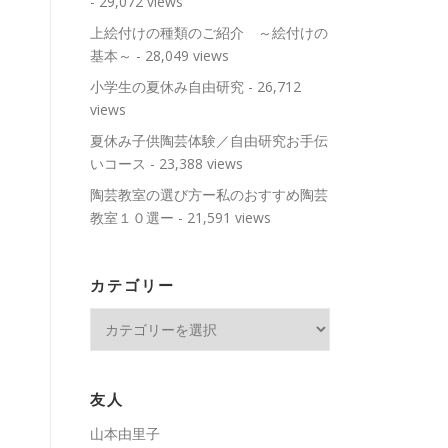
- 29,072 views
上絵付けの種類のご紹介 ～絵付けの
基本～
- 28,049 views
小学生の夏休み自由研究
- 26,712
views
夏休み子供陶芸体験／自由研究お手伝
いコース
- 23,388 views
陶芸教室の選び方ー私のおすすめ陶芸
教室１０選ー
- 21,591 views
カテゴリー
カ
テ
ゴ
リ
友人
ー
山本由里子