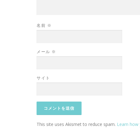
名前
※
メール
※
サイト
This site uses Akismet to reduce spam.
Learn how 