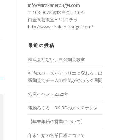
info@sirokanetougei.com
〒108-0072 港区白金5-13-4
白金陶芸教室HPは
コチラ
http://www.sirokanetougei.com/
最近の投稿
株式会社むい、白金陶芸教室
社内スペースがアトリエに変わる！出
張陶芸でチームの空気がやわらぐ瞬間
穴窯イベント2025年
電動ろくろ RK-3Dのメンテナンス
【年末年始の営業について】
年末年始の営業日程について