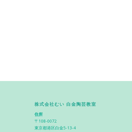
株式会社むい 白金陶芸教室
住所
〒108-0072
東京都港区白金5-13-4