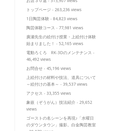
お店３０選
- 315,907 views
トップページ
- 263,236 views
1日陶芸体験
- 84,823 views
陶芸体験コース
- 77,981 views
廣瀬先生の絵付け授業・上絵付け体験
始まりました！
- 52,165 views
電動ろくろ RK-3Dのメンテナンス
-
46,492 views
お問合せ
- 45,196 views
上絵付けの材料や技法、道具について
～絵付けの基本～
- 39,537 views
アクセス
- 33,355 views
象嵌（ぞうがん）技法紹介
- 29,652
views
ゴーストの名シーンを再現♪「水曜日
のダウンタウン」撮影。白金陶芸教室