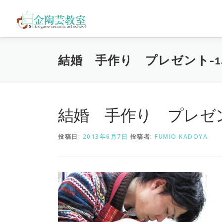
コ
ン
テ
ン
ツ
結婚 手作り プレゼント-1
へ
ス
キ
ッ
プ
結婚 手作り プレゼン
投稿日:
2013年6月7日
投稿者:
FUMIO KADOYA