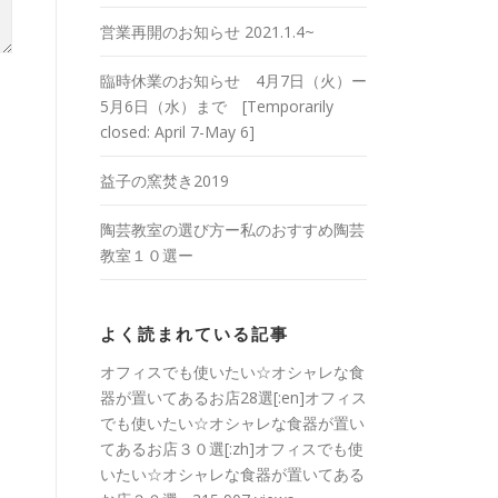
営業再開のお知らせ 2021.1.4~
臨時休業のお知らせ 4月7日（火）ー
5月6日（水）まで [Temporarily
closed: April 7-May 6]
益子の窯焚き2019
陶芸教室の選び方ー私のおすすめ陶芸
教室１０選ー
よく読まれている記事
オフィスでも使いたい☆オシャレな食
器が置いてあるお店28選[:en]オフィス
でも使いたい☆オシャレな食器が置い
てあるお店３０選[:zh]オフィスでも使
いたい☆オシャレな食器が置いてある