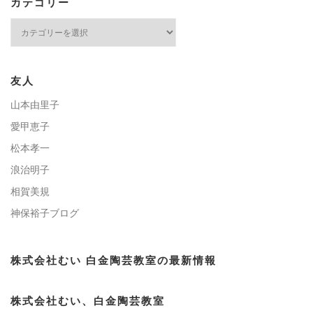
カテゴリー
カ
テ
ゴ
リ
ー
友人
山本由里子
愛甲恵子
松本孝一
浪治明子
相賀美規
神保裕子ブログ
株式会社むい 白金陶芸教室の最新情報
株式会社むい、白金陶芸教室