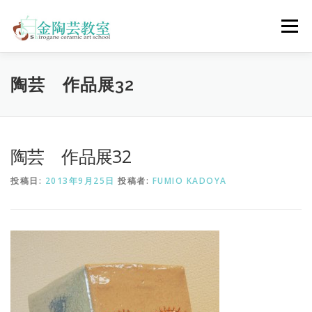
コ
ン
メニュー
テ
ン
ツ
へ
陶芸体験コース
ウェディングコース
会員コース
陶芸 作品展32
ス
キ
ッ
プ
教室について
アクセス
ご予約
お問合せ
陶芸 作品展32
投稿日:
2013年9月25日
投稿者:
FUMIO KADOYA
ENGLISH