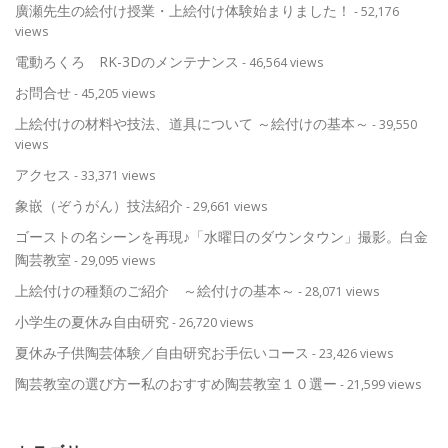
廣瀬先生の絵付け授業・上絵付け体験始まりました！
- 52,176
views
電動ろくろ RK-3Dのメンテナンス
- 46,564 views
お問合せ
- 45,205 views
上絵付けの材料や技法、道具について ～絵付けの基本～
- 39,550
views
アクセス
- 33,371 views
象嵌（ぞうがん）技法紹介
- 29,661 views
ゴーストの名シーンを再現♪「水曜日のダウンタウン」撮影。白金
陶芸教室
- 29,095 views
上絵付けの種類のご紹介 ～絵付けの基本～
- 28,071 views
小学生の夏休み自由研究
- 26,720 views
夏休み子供陶芸体験／自由研究お手伝いコース
- 23,426 views
陶芸教室の選び方ー私のおすすめ陶芸教室１０選ー
- 21,599 views