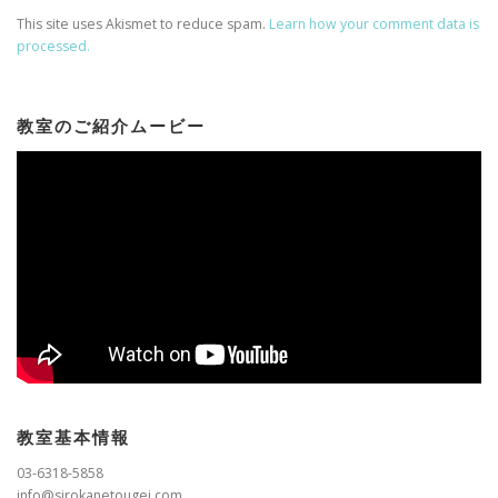
This site uses Akismet to reduce spam.
Learn how your comment data is
processed.
教室のご紹介ムービー
教室基本情報
03-6318-5858
info@sirokanetougei.com