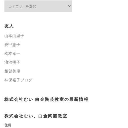
カ
テ
ゴ
リ
ー
友人
山本由里子
愛甲恵子
松本孝一
浪治明子
相賀美規
神保裕子ブログ
株式会社むい 白金陶芸教室の最新情報
株式会社むい、白金陶芸教室
住所