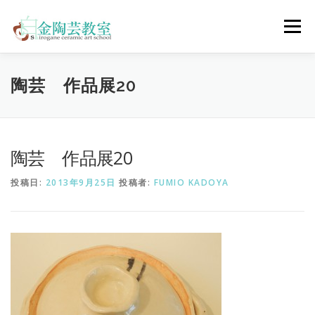
コ
ン
メニュー
テ
ン
ツ
へ
陶芸体験コース
ウェディングコース
会員コース
陶芸 作品展20
ス
キ
ッ
プ
教室について
アクセス
ご予約
お問合せ
陶芸 作品展20
投稿日:
2013年9月25日
投稿者:
FUMIO KADOYA
ENGLISH