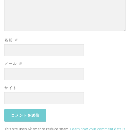
名前
※
メール
※
サイト
This site uses Akismet to reduce spam.
Learn how your comment data is