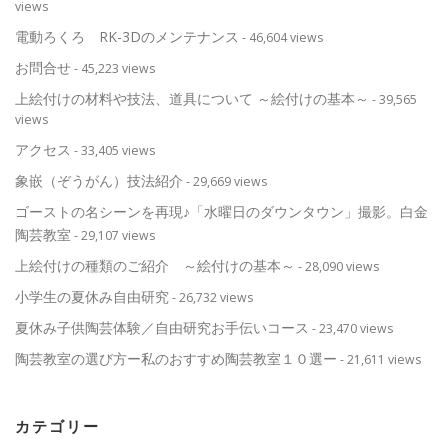
views
電動ろくろ RK-3Dのメンテナンス
- 46,604 views
お問合せ
- 45,223 views
上絵付けの材料や技法、道具について ～絵付けの基本～
- 39,565
views
アクセス
- 33,405 views
象嵌（ぞうがん）技法紹介
- 29,669 views
ゴーストの名シーンを再現♪「水曜日のダウンタウン」撮影。白金
陶芸教室
- 29,107 views
上絵付けの種類のご紹介 ～絵付けの基本～
- 28,090 views
小学生の夏休み自由研究
- 26,732 views
夏休み子供陶芸体験／自由研究お手伝いコース
- 23,470 views
陶芸教室の選び方ー私のおすすめ陶芸教室１０選ー
- 21,611 views
カテゴリー