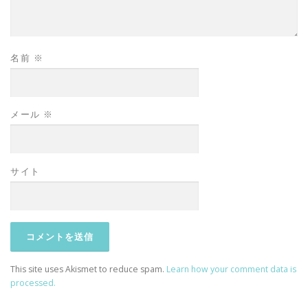
名前
※
メール
※
サイト
This site uses Akismet to reduce spam.
Learn how your comment data is
processed.