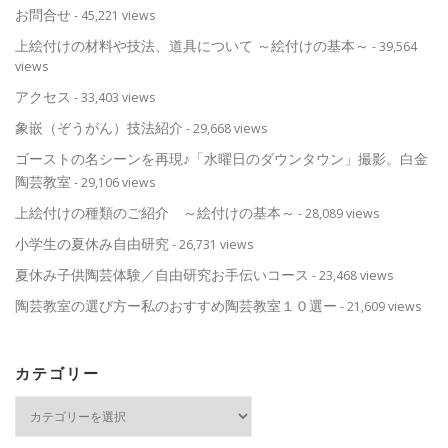
お問合せ
- 45,221 views
上絵付けの材料や技法、道具について ～絵付けの基本～
- 39,564
views
アクセス
- 33,403 views
象嵌（ぞうがん）技法紹介
- 29,668 views
ゴーストの名シーンを再現♪「水曜日のダウンタウン」撮影。白金
陶芸教室
- 29,106 views
上絵付けの種類のご紹介 ～絵付けの基本～
- 28,089 views
小学生の夏休み自由研究
- 26,731 views
夏休み子供陶芸体験／自由研究お手伝いコース
- 23,468 views
陶芸教室の選び方ー私のおすすめ陶芸教室１０選ー
- 21,609 views
カテゴリー
カ
テ
ゴ