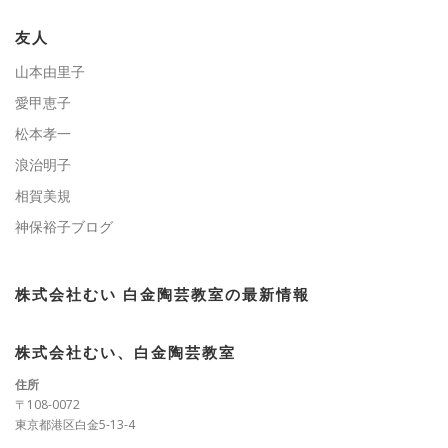
リ
ー
友人
山本由里子
愛甲恵子
松本孝一
浪治明子
相賀美規
神保裕子ブログ
株式会社むい 白金陶芸教室の最新情報
株式会社むい、白金陶芸教室
住所
〒108-0072
東京都港区白金5-13-4