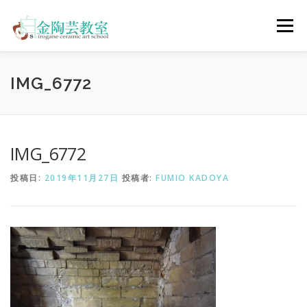
コ
ン
メニュー
テ
ン
ツ
へ
陶芸体験コース
ウェディングコース
会員コース
IMG_6772
ス
キ
ッ
プ
教室について
アクセス
ご予約
お問合せ
IMG_6772
投稿日:
2019年11月27日
投稿者:
FUMIO KADOYA
ENGLISH