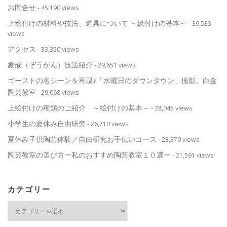
お問合せ
- 45,190 views
上絵付けの材料や技法、道具について ～絵付けの基本～
- 39,533
views
アクセス
- 33,350 views
象嵌（ぞうがん）技法紹介
- 29,651 views
ゴーストの名シーンを再現♪「水曜日のダウンタウン」撮影。白金
陶芸教室
- 29,068 views
上絵付けの種類のご紹介 ～絵付けの基本～
- 28,045 views
小学生の夏休み自由研究
- 26,710 views
夏休み子供陶芸体験／自由研究お手伝いコース
- 23,379 views
陶芸教室の選び方ー私のおすすめ陶芸教室１０選ー
- 21,591 views
カテゴリー
カ
テ
ゴ