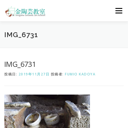
コ
ン
メニュー
テ
ン
ツ
へ
陶芸体験コース
ウェディングコース
会員コース
IMG_6731
ス
キ
ッ
プ
教室について
アクセス
ご予約
お問合せ
IMG_6731
投稿日:
2019年11月27日
投稿者:
FUMIO KADOYA
ENGLISH