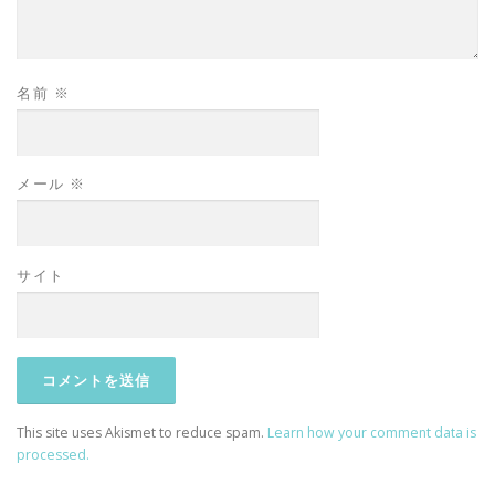
名前
※
メール
※
サイト
This site uses Akismet to reduce spam.
Learn how your comment data is
processed.