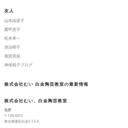
リ
ー
友人
山本由里子
愛甲恵子
松本孝一
浪治明子
相賀美規
神保裕子ブログ
株式会社むい 白金陶芸教室の最新情報
株式会社むい、白金陶芸教室
住所
〒108-0072
東京都港区白金5-13-4