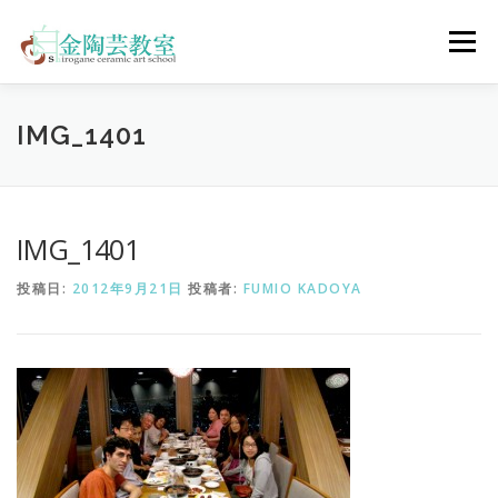
コ
ン
メニュー
テ
ン
ツ
へ
陶芸体験コース
ウェディングコース
会員コース
IMG_1401
ス
キ
ッ
プ
教室について
アクセス
ご予約
お問合せ
IMG_1401
投稿日:
2012年9月21日
投稿者:
FUMIO KADOYA
ENGLISH