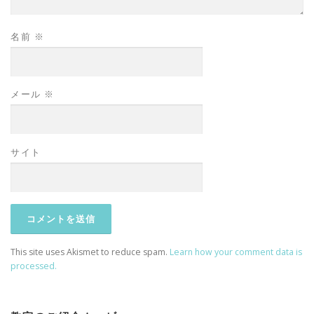
名前
※
メール
※
サイト
This site uses Akismet to reduce spam.
Learn how your comment data is
processed.