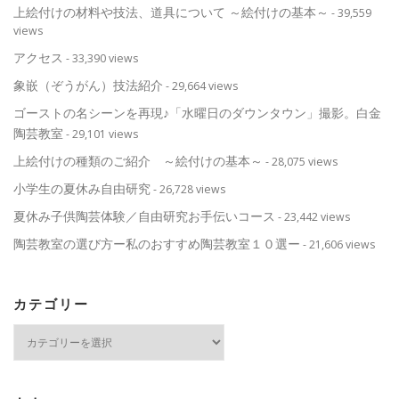
上絵付けの材料や技法、道具について ～絵付けの基本～
- 39,559
views
アクセス
- 33,390 views
象嵌（ぞうがん）技法紹介
- 29,664 views
ゴーストの名シーンを再現♪「水曜日のダウンタウン」撮影。白金
陶芸教室
- 29,101 views
上絵付けの種類のご紹介 ～絵付けの基本～
- 28,075 views
小学生の夏休み自由研究
- 26,728 views
夏休み子供陶芸体験／自由研究お手伝いコース
- 23,442 views
陶芸教室の選び方ー私のおすすめ陶芸教室１０選ー
- 21,606 views
カテゴリー
カ
テ
ゴ
リ