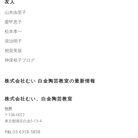
ー
友人
山本由里子
愛甲恵子
松本孝一
浪治明子
相賀美規
神保裕子ブログ
株式会社むい 白金陶芸教室の最新情報
株式会社むい、白金陶芸教室
住所
〒108-0072
東京都港区白金5-13-4
03-6318-5858
TEL