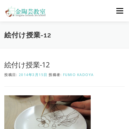
コ
ン
メニュー
テ
ン
ツ
へ
陶芸体験コース
ウェディングコース
会員コース
絵付け授業-12
ス
キ
ッ
プ
教室について
アクセス
ご予約
お問合せ
絵付け授業-12
投稿日:
2014年3月15日
投稿者:
FUMIO KADOYA
ENGLISH