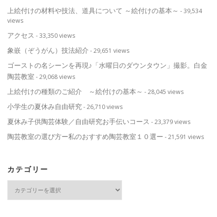
上絵付けの材料や技法、道具について ～絵付けの基本～
- 39,534
views
アクセス
- 33,350 views
象嵌（ぞうがん）技法紹介
- 29,651 views
ゴーストの名シーンを再現♪「水曜日のダウンタウン」撮影。白金
陶芸教室
- 29,068 views
上絵付けの種類のご紹介 ～絵付けの基本～
- 28,045 views
小学生の夏休み自由研究
- 26,710 views
夏休み子供陶芸体験／自由研究お手伝いコース
- 23,379 views
陶芸教室の選び方ー私のおすすめ陶芸教室１０選ー
- 21,591 views
カテゴリー
カ
テ
ゴ
リ