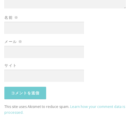
名前
※
メール
※
サイト
This site uses Akismet to reduce spam.
Learn how your comment data is
processed.