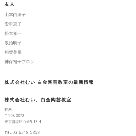
ー
友人
山本由里子
愛甲恵子
松本孝一
浪治明子
相賀美規
神保裕子ブログ
株式会社むい 白金陶芸教室の最新情報
株式会社むい、白金陶芸教室
住所
〒108-0072
東京都港区白金5-13-4
03-6318-5858
TEL