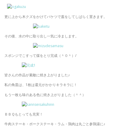
更に上から木クズをかけてバケツで蓋をしてしばらく置きます。
その後、水の中に取り出し一気に冷まします。
スポンジでこすって煤をとり完成（＾０＾）/
皆さんの作品が素敵に焼き上がりました♪
私の角皿は、1枚は還元がかかりキラキラに！
もう一枚も味のある色に焼き上がりました（＾＾）
ＢＢＱもとっても充実！
牛肉ステーキ・ポークステーキ・ラム・鶏肉は丸ごと参鶏湯に♪