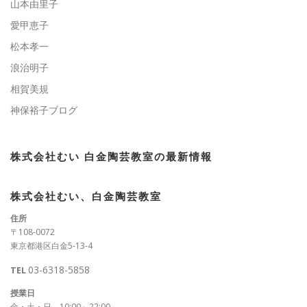
山本由里子
愛甲恵子
松本孝一
浪治明子
相賀美規
神保裕子ブログ
株式会社むい 白金陶芸教室の最新情報
株式会社むい、白金陶芸教室
住所
〒108-0072
東京都港区白金5-13-4
03-6318-5858
TEL
授業日
金・土・日 10:00～22:00