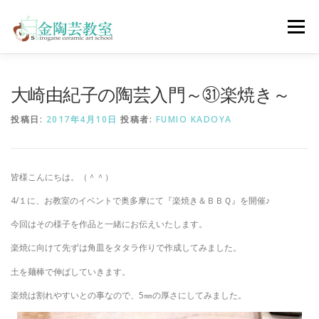
コ
ン
メニュー
テ
ン
ツ
へ
陶芸体験コース
ウェディングコース
会員コース
大崎由紀子の陶芸入門～㉛楽焼き～
ス
キ
投稿日:
2017年4月10日
投稿者:
FUMIO KADOYA
ッ
プ
教室について
アクセス
ご予約
お問合せ
皆様こんにちは。（＾＾）
ENGLISH
4/１に、お教室のイベントで奥多摩にて『楽焼き＆ＢＢＱ』を開催♪
今回はその様子を作品と一緒にお伝えいたします。
楽焼に向けて先ずは角皿をタタラ作りで作成してみました。
土を麺棒で伸ばしていきます。
楽焼は割れやすいとの事なので、5㎜の厚さにしてみました。