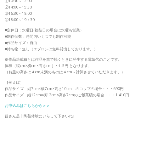
①10:30～12:00
②14:00～15:30
③16:30～18:00
④18:00～19：30
■定休日：水曜日(祝祭日の場合は水曜も営業）
■制作個数：時間内いくつでも制作可能
■作品サイズ：自由
■持ち物：無し（エプロンは無料貸出しております。）
※作品焼成費とは作品を窯で焼くときに発生する電気代のことです。
体積（縦cm×横cm×高さcm）×１.5円 となります。
（お皿の高さは４cm未満のものは４cm～計算させていただきます。）
［例えば］
作品サイズ 縦7cm×横7cm×高さ10cm のコップの場合・・・690円
作品サイズ 縦12cm×横12cm×高さ7cmのご飯茶碗の場合・・・1,410円
お申込みはこちらから＞＞
皆さん是非陶芸体験にいらして下さいね♪