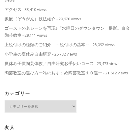
views
アクセス
- 33,410 views
象嵌（ぞうがん）技法紹介
- 29,670 views
ゴーストの名シーンを再現♪「水曜日のダウンタウン」撮影。白金
陶芸教室
- 29,111 views
上絵付けの種類のご紹介 ～絵付けの基本～
- 28,092 views
小学生の夏休み自由研究
- 26,732 views
夏休み子供陶芸体験／自由研究お手伝いコース
- 23,473 views
陶芸教室の選び方ー私のおすすめ陶芸教室１０選ー
- 21,612 views
カテゴリー
カ
テ
ゴ
リ
ー
友人