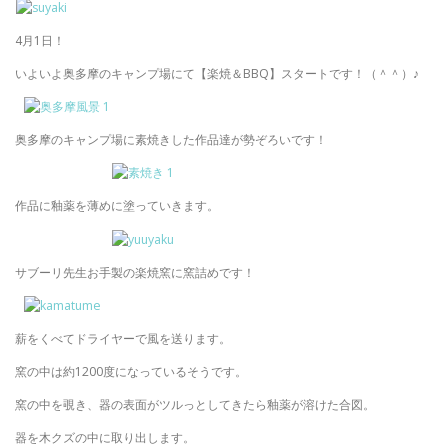
4月1日！
いよいよ奥多摩のキャンプ場にて【楽焼＆BBQ】スタートです！（＾＾）♪
奥多摩のキャンプ場に素焼きした作品達が勢ぞろいです！
作品に釉薬を薄めに塗っていきます。
サブーリ先生お手製の楽焼窯に窯詰めです！
薪をくべてドライヤーで風を送ります。
窯の中は約1200度になっているそうです。
窯の中を覗き、器の表面がツルっとしてきたら釉薬が溶けた合図。
器を木クズの中に取り出します。