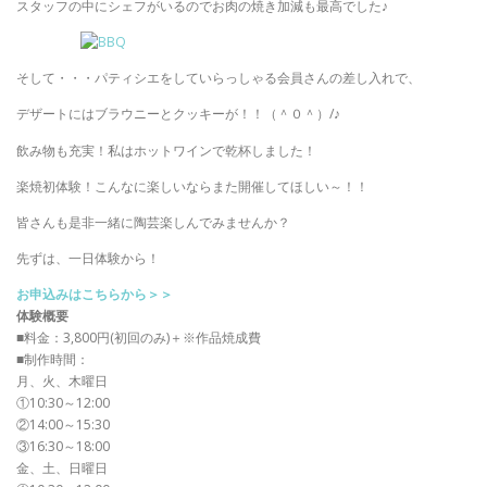
スタッフの中にシェフがいるのでお肉の焼き加減も最高でした♪
そして・・・パティシエをしていらっしゃる会員さんの差し入れで、
デザートにはブラウニーとクッキーが！！（＾０＾）/♪
飲み物も充実！私はホットワインで乾杯しました！
楽焼初体験！こんなに楽しいならまた開催してほしい～！！
皆さんも是非一緒に陶芸楽しんでみませんか？
先ずは、一日体験から！
お申込みはこちらから＞＞
体験概要
■料金：3,800円(初回のみ)＋※作品焼成費
■制作時間：
月、火、木曜日
①10:30～12:00
②14:00～15:30
③16:30～18:00
金、土、日曜日