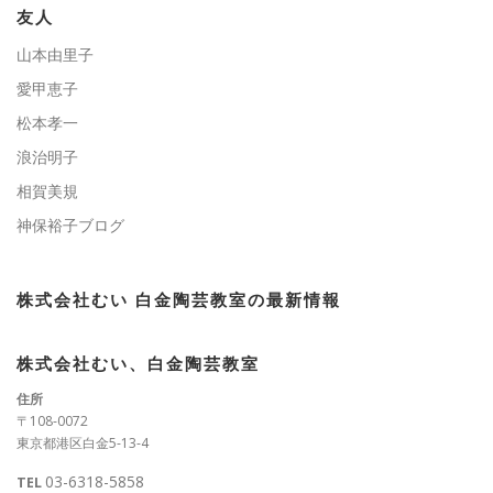
ー
友人
山本由里子
愛甲恵子
松本孝一
浪治明子
相賀美規
神保裕子ブログ
株式会社むい 白金陶芸教室の最新情報
株式会社むい、白金陶芸教室
住所
〒108-0072
東京都港区白金5-13-4
03-6318-5858
TEL