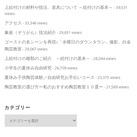
上絵付けの材料や技法、道具について ～絵付けの基本～
- 39,531
views
アクセス
- 33,346 views
象嵌（ぞうがん）技法紹介
- 29,651 views
ゴーストの名シーンを再現♪「水曜日のダウンタウン」撮影。白金
陶芸教室
- 29,067 views
上絵付けの種類のご紹介 ～絵付けの基本～
- 28,044 views
小学生の夏休み自由研究
- 26,709 views
夏休み子供陶芸体験／自由研究お手伝いコース
- 23,375 views
陶芸教室の選び方ー私のおすすめ陶芸教室１０選ー
- 21,589 views
カテゴリー
カ
テ
ゴ
リ