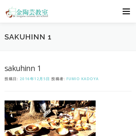
コ
ン
メニュー
テ
ン
ツ
へ
陶芸体験コース
ウェディングコース
会員コース
SAKUHINN 1
ス
キ
ッ
プ
教室について
アクセス
ご予約
お問合せ
sakuhinn 1
投稿日:
2016年12月5日
投稿者:
FUMIO KADOYA
ENGLISH