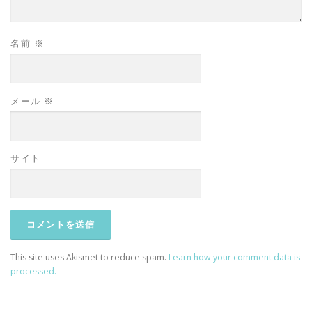
名前
※
メール
※
サイト
This site uses Akismet to reduce spam.
Learn how your comment data is
processed.