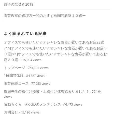
益子の窯焚き2019
陶芸教室の選び方ー私のおすすめ陶芸教室１０選ー
よく読まれている記事
オフィスでも使いたい☆オシャレな食器が置いてあるお店28選
[:en]オフィスでも使いたい☆オシャレな食器が置いてあるお店３
０選[:zh]オフィスでも使いたい☆オシャレな食器が置いてあるお
店３０選
- 315,904 views
トップページ
- 263,191 views
1日陶芸体験
- 84,787 views
陶芸体験コース
- 77,953 views
廣瀬先生の絵付け授業・上絵付け体験始まりました！
- 52,164
views
電動ろくろ RK-3Dのメンテナンス
- 46,475 views
お問合せ
- 45,190 views