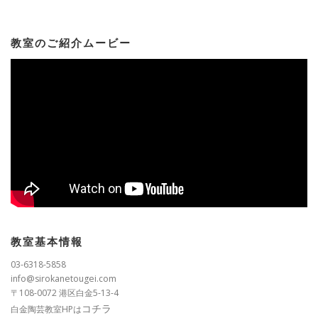
教室のご紹介ムービー
教室基本情報
03-6318-5858
info@sirokanetougei.com
〒108-0072 港区白金5-13-4
コチラ
白金陶芸教室HPは