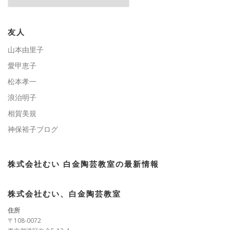
テ
ゴ
リ
ー
友人
山本由里子
愛甲恵子
松本孝一
浪治明子
相賀美規
神保裕子ブログ
株式会社むい 白金陶芸教室の最新情報
株式会社むい、白金陶芸教室
住所
〒108-0072