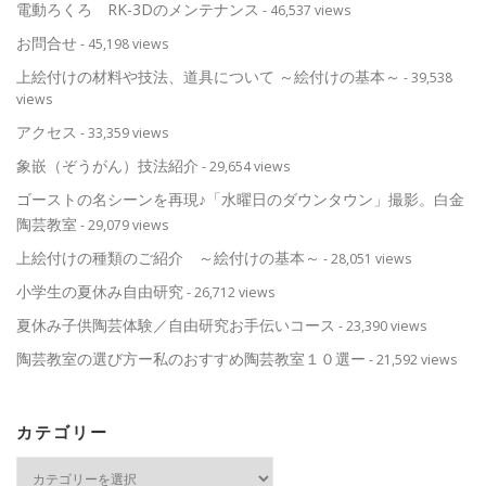
電動ろくろ RK-3Dのメンテナンス
- 46,537 views
お問合せ
- 45,198 views
上絵付けの材料や技法、道具について ～絵付けの基本～
- 39,538
views
アクセス
- 33,359 views
象嵌（ぞうがん）技法紹介
- 29,654 views
ゴーストの名シーンを再現♪「水曜日のダウンタウン」撮影。白金
陶芸教室
- 29,079 views
上絵付けの種類のご紹介 ～絵付けの基本～
- 28,051 views
小学生の夏休み自由研究
- 26,712 views
夏休み子供陶芸体験／自由研究お手伝いコース
- 23,390 views
陶芸教室の選び方ー私のおすすめ陶芸教室１０選ー
- 21,592 views
カテゴリー
カ