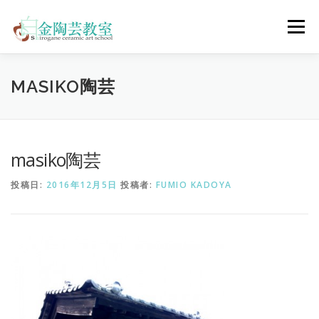
コ
ン
メニュー
テ
ン
ツ
へ
陶芸体験コース
ウェディングコース
会員コース
MASIKO陶芸
ス
キ
ッ
プ
教室について
アクセス
ご予約
お問合せ
masiko陶芸
投稿日:
2016年12月5日
投稿者:
FUMIO KADOYA
ENGLISH