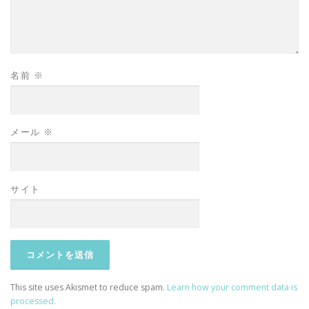
名前
※
メール
※
サイト
This site uses Akismet to reduce spam.
Learn how your comment data is
processed.