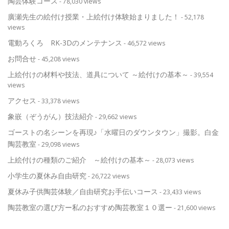
陶芸体験コース
- 78,030 views
廣瀬先生の絵付け授業・上絵付け体験始まりました！
- 52,178
views
電動ろくろ RK-3Dのメンテナンス
- 46,572 views
お問合せ
- 45,208 views
上絵付けの材料や技法、道具について ～絵付けの基本～
- 39,554
views
アクセス
- 33,378 views
象嵌（ぞうがん）技法紹介
- 29,662 views
ゴーストの名シーンを再現♪「水曜日のダウンタウン」撮影。白金
陶芸教室
- 29,098 views
上絵付けの種類のご紹介 ～絵付けの基本～
- 28,073 views
小学生の夏休み自由研究
- 26,722 views
夏休み子供陶芸体験／自由研究お手伝いコース
- 23,433 views
陶芸教室の選び方ー私のおすすめ陶芸教室１０選ー
- 21,600 views