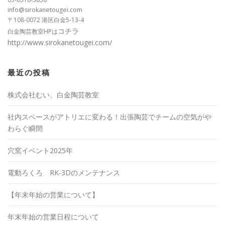
info@sirokanetougei.com
〒108-0072 港区白金5-13-4
コチラ
白金陶芸教室HPは
http://www.sirokanetougei.com/
最近の投稿
株式会社むい、白金陶芸教室
社内スペースがアトリエに変わる！出張陶芸でチームの空気がや
わらぐ瞬間
穴窯イベント2025年
電動ろくろ RK-3Dのメンテナンス
【年末年始の営業について】
年末年始の営業日程について