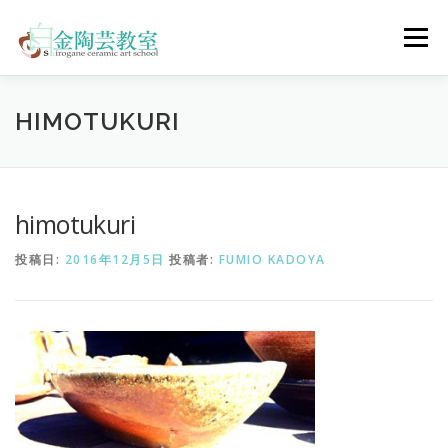
コ
ン
メニュー
テ
ン
ツ
へ
陶芸体験コース
ウェディングコース
会員コース
HIMOTUKURI
ス
キ
ッ
プ
教室について
アクセス
ご予約
お問合せ
himotukuri
投稿日:
2016年12月5日
投稿者:
FUMIO KADOYA
ENGLISH