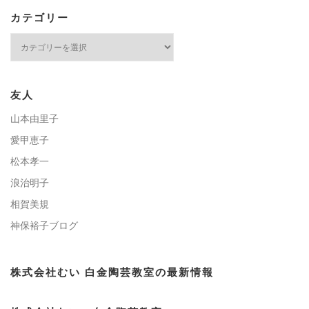
カテゴリー
カ
テ
ゴ
リ
ー
友人
山本由里子
愛甲恵子
松本孝一
浪治明子
相賀美規
神保裕子ブログ
株式会社むい 白金陶芸教室の最新情報