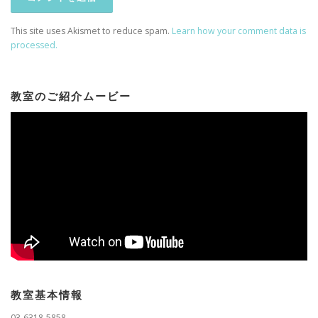
This site uses Akismet to reduce spam.
Learn how your comment data is
processed.
教室のご紹介ムービー
教室基本情報
03-6318-5858