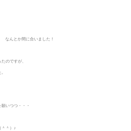
なんとか間に合いました！
ったのですが、
た。
を願いつつ・・・
＾＾）♪