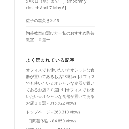
5月6日（水）まで [Temporarily
closed: April 7-May 6]
益子の窯焚き2019
陶芸教室の選び方ー私のおすすめ陶芸
教室１０選ー
よく読まれている記事
オフィスでも使いたい☆オシャレな食
器が置いてあるお店28選[:en]オフィス
でも使いたい☆オシャレな食器が置い
てあるお店３０選[:zh]オフィスでも使
いたい☆オシャレな食器が置いてある
お店３０選
- 315,922 views
トップページ
- 263,310 views
1日陶芸体験
- 84,850 views