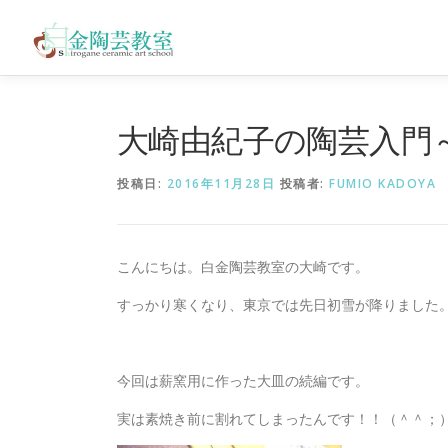
コ
ン
テ
ン
ツ
へ
大崎由紀子の陶芸入門
ス
キ
投稿日:
2016年11月28日
投稿者:
FUMIO KADOYA
ッ
プ
こんにちは。白金陶芸教室の大崎です。
すっかり寒くなり、東京では先日初雪が降りました
今回は薪窯用に作った大皿の続編です。
実は素焼き前に割れてしまったんです！！（＾＾；