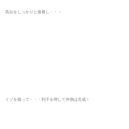
高台をしっかりと接着し・・・
ミゾを掘って・・・判子を押して外側は完成！