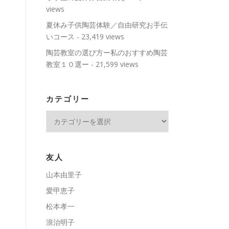
views
夏休み子供陶芸体験／自由研究お手伝
いコース
- 23,419 views
陶芸教室の選び方ー私のおすすめ陶芸
教室１０選ー
- 21,599 views
カテゴリー
カ
テ
ゴ
リ
友人
ー
山本由里子
愛甲恵子
松本孝一
浪治明子