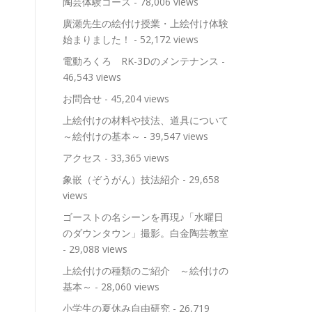
陶芸体験コース
- 78,006 views
廣瀬先生の絵付け授業・上絵付け体験
始まりました！
- 52,172 views
電動ろくろ RK-3Dのメンテナンス
-
46,543 views
お問合せ
- 45,204 views
上絵付けの材料や技法、道具について
～絵付けの基本～
- 39,547 views
アクセス
- 33,365 views
象嵌（ぞうがん）技法紹介
- 29,658
views
ゴーストの名シーンを再現♪「水曜日
のダウンタウン」撮影。白金陶芸教室
- 29,088 views
上絵付けの種類のご紹介 ～絵付けの
基本～
- 28,060 views
小学生の夏休み自由研究
- 26,719