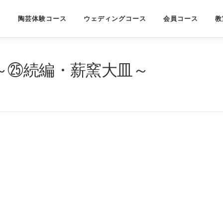
陶芸体験コース
ウェディングコース
会員コース
教
～㉕続編・薪窯大皿～
。
）