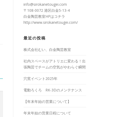
info@sirokanetougei.com
〒108-0072 港区白金5-13-4
白金陶芸教室HPは
コチラ
http://www.sirokanetougei.com/
最近の投稿
株式会社むい、白金陶芸教室
社内スペースがアトリエに変わる！出
張陶芸でチームの空気がやわらぐ瞬間
穴窯イベント2025年
電動ろくろ RK-3Dのメンテナンス
【年末年始の営業について】
年末年始の営業日程について