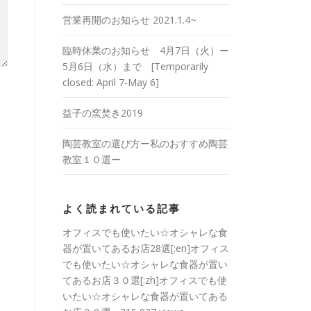
営業再開のお知らせ 2021.1.4~
臨時休業のお知らせ 4月7日（火）ー
5月6日（水）まで [Temporarily
closed: April 7-May 6]
益子の窯焚き2019
陶芸教室の選び方ー私のおすすめ陶芸
教室１０選ー
よく読まれている記事
オフィスでも使いたい☆オシャレな食
器が置いてあるお店28選[:en]オフィス
でも使いたい☆オシャレな食器が置い
てあるお店３０選[:zh]オフィスでも使
いたい☆オシャレな食器が置いてある