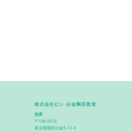
株式会社むい 白金陶芸教室
住所
〒108-0072
東京都港区白金5-13-4