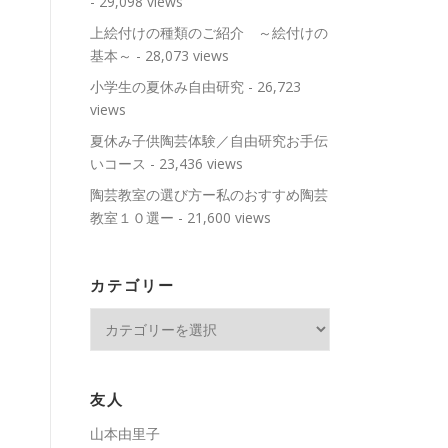
- 29,098 views
上絵付けの種類のご紹介 ～絵付けの
基本～
- 28,073 views
小学生の夏休み自由研究
- 26,723
views
夏休み子供陶芸体験／自由研究お手伝
いコース
- 23,436 views
陶芸教室の選び方ー私のおすすめ陶芸
教室１０選ー
- 21,600 views
カテゴリー
カ
テ
ゴ
リ
友人
ー
山本由里子