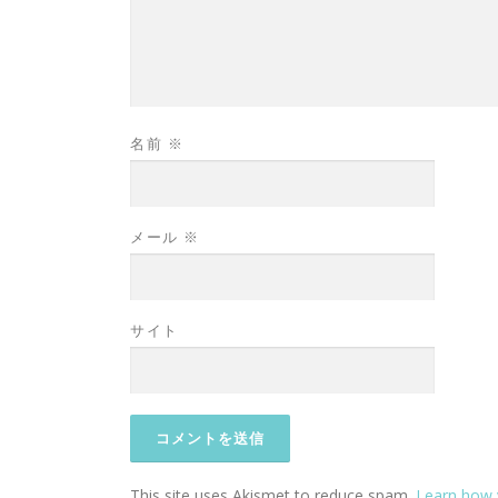
名前
※
メール
※
サイト
This site uses Akismet to reduce spam.
Learn how 