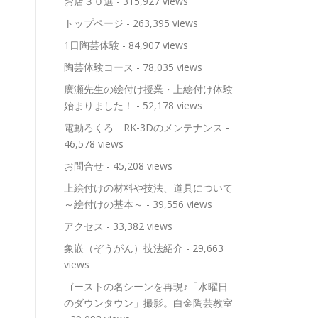
お店３０選
- 315,927 views
トップページ
- 263,395 views
1日陶芸体験
- 84,907 views
陶芸体験コース
- 78,035 views
廣瀬先生の絵付け授業・上絵付け体験
始まりました！
- 52,178 views
電動ろくろ RK-3Dのメンテナンス
-
46,578 views
お問合せ
- 45,208 views
上絵付けの材料や技法、道具について
～絵付けの基本～
- 39,556 views
アクセス
- 33,382 views
象嵌（ぞうがん）技法紹介
- 29,663
views
ゴーストの名シーンを再現♪「水曜日
のダウンタウン」撮影。白金陶芸教室