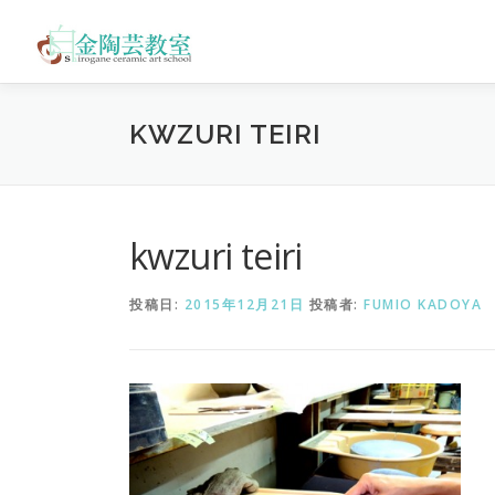
コ
ン
テ
ン
ツ
KWZURI TEIRI
へ
ス
キ
ッ
プ
kwzuri teiri
投稿日:
2015年12月21日
投稿者:
FUMIO KADOYA