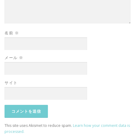
名前
※
メール
※
サイト
This site uses Akismet to reduce spam.
Learn how your comment data is
processed.