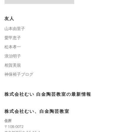
テ
ゴ
リ
ー
友人
山本由里子
愛甲恵子
松本孝一
浪治明子
相賀美規
神保裕子ブログ
株式会社むい 白金陶芸教室の最新情報
株式会社むい、白金陶芸教室
住所
〒108-0072