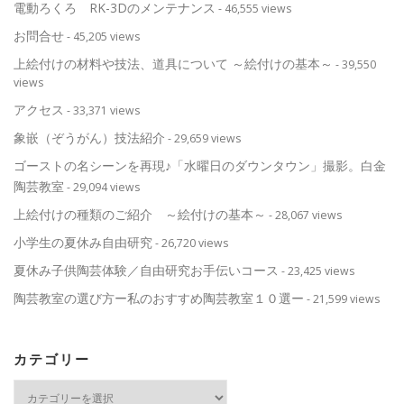
電動ろくろ RK-3Dのメンテナンス
- 46,555 views
お問合せ
- 45,205 views
上絵付けの材料や技法、道具について ～絵付けの基本～
- 39,550
views
アクセス
- 33,371 views
象嵌（ぞうがん）技法紹介
- 29,659 views
ゴーストの名シーンを再現♪「水曜日のダウンタウン」撮影。白金
陶芸教室
- 29,094 views
上絵付けの種類のご紹介 ～絵付けの基本～
- 28,067 views
小学生の夏休み自由研究
- 26,720 views
夏休み子供陶芸体験／自由研究お手伝いコース
- 23,425 views
陶芸教室の選び方ー私のおすすめ陶芸教室１０選ー
- 21,599 views
カテゴリー
カ