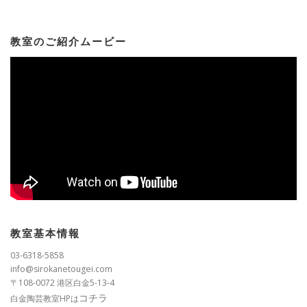
教室のご紹介ムービー
教室基本情報
03-6318-5858
info@sirokanetougei.com
〒108-0072 港区白金5-13-4
コチラ
白金陶芸教室HPは