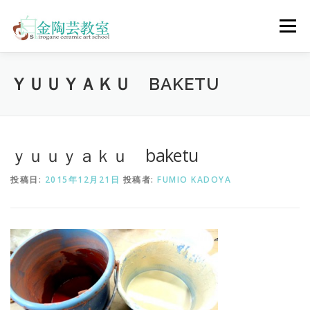
コ
ン
メニュー
テ
ン
ツ
へ
陶芸体験コース
ウェディングコース
会員コース
ＹＵＵＹＡＫＵ BAKETU
ス
キ
ッ
プ
教室について
アクセス
ご予約
お問合せ
ｙｕｕｙａｋｕ baketu
投稿日:
2015年12月21日
投稿者:
FUMIO KADOYA
ENGLISH