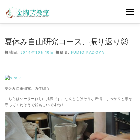
コ
ン
メニュー
テ
ン
ツ
へ
陶芸体験コース
ウェディングコース
会員コース
夏休み自由研究コース、振り返り②
ス
キ
投稿日:
2014年10月10日
投稿者:
FUMIO KADOYA
ッ
プ
教室について
アクセス
ご予約
お問合せ
ENGLISH
夏休み自由研究、力作編☆
こちらはシーサー作りに挑戦です。なんとも強そうな表情、しっかりと家を
守ってくれそうで頼もしいですね！