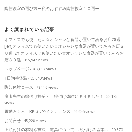
陶芸教室の選び方ー私のおすすめ陶芸教室１０選ー
よく読まれている記事
オフィスでも使いたい☆オシャレな食器が置いてあるお店28選
[:en]オフィスでも使いたい☆オシャレな食器が置いてあるお店３
０選[:zh]オフィスでも使いたい☆オシャレな食器が置いてあるお
店３０選
- 315,947 views
トップページ
- 263,613 views
1日陶芸体験
- 85,040 views
陶芸体験コース
- 78,116 views
廣瀬先生の絵付け授業・上絵付け体験始まりました！
- 52,185
views
電動ろくろ RK-3Dのメンテナンス
- 46,626 views
お問合せ
- 45,228 views
上絵付けの材料や技法、道具について ～絵付けの基本～
- 39,570