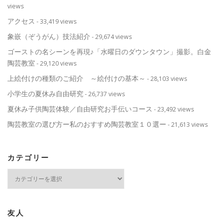
views
アクセス
- 33,419 views
象嵌（ぞうがん）技法紹介
- 29,674 views
ゴーストの名シーンを再現♪「水曜日のダウンタウン」撮影。白金
陶芸教室
- 29,120 views
上絵付けの種類のご紹介 ～絵付けの基本～
- 28,103 views
小学生の夏休み自由研究
- 26,737 views
夏休み子供陶芸体験／自由研究お手伝いコース
- 23,492 views
陶芸教室の選び方ー私のおすすめ陶芸教室１０選ー
- 21,613 views
カテゴリー
カ
テ
ゴ
リ
ー
友人