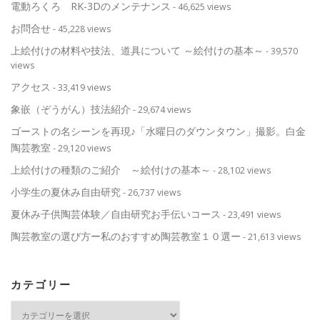
電動ろくろ RK-3Dのメンテナンス
- 46,625 views
お問合せ
- 45,228 views
上絵付けの材料や技法、道具について ～絵付けの基本～
- 39,570
views
アクセス
- 33,419 views
象嵌（ぞうがん）技法紹介
- 29,674 views
ゴーストの名シーンを再現♪「水曜日のダウンタウン」撮影。白金
陶芸教室
- 29,120 views
上絵付けの種類のご紹介 ～絵付けの基本～
- 28,102 views
小学生の夏休み自由研究
- 26,737 views
夏休み子供陶芸体験／自由研究お手伝いコース
- 23,491 views
陶芸教室の選び方ー私のおすすめ陶芸教室１０選ー
- 21,613 views
カテゴリー
カ