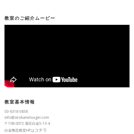
教室のご紹介ムービー
教室基本情報
03-6318-5858
info@sirokanetougei.com
〒108-0072 港区白金5-13-4
コチラ
白金陶芸教室HPは