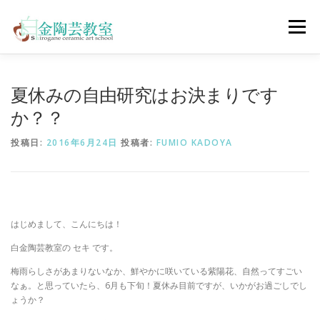
コ
ン
メニュー
テ
ン
ツ
へ
陶芸体験コース
ウェディングコース
会員コース
夏休みの自由研究はお決まりです
ス
キ
か？？
ッ
プ
教室について
アクセス
ご予約
お問合せ
投稿日:
2016年6月24日
投稿者:
FUMIO KADOYA
ENGLISH
はじめまして、こんにちは！
白金陶芸教室の セキ です。
梅雨らしさがあまりないなか、鮮やかに咲いている紫陽花、自然ってすごい
なぁ。と思っていたら、6月も下旬！夏休み目前ですが、いかがお過ごしでし
ょうか？