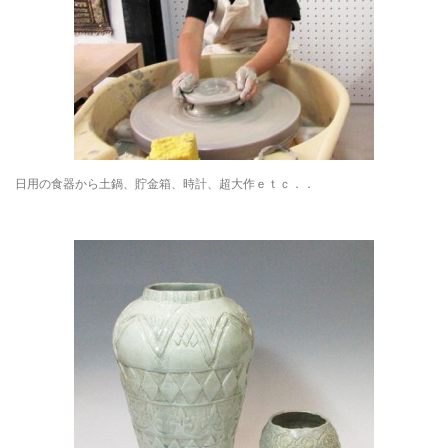
日用の食器から土鍋、貯金箱、時計、超大作ｅｔｃ．．