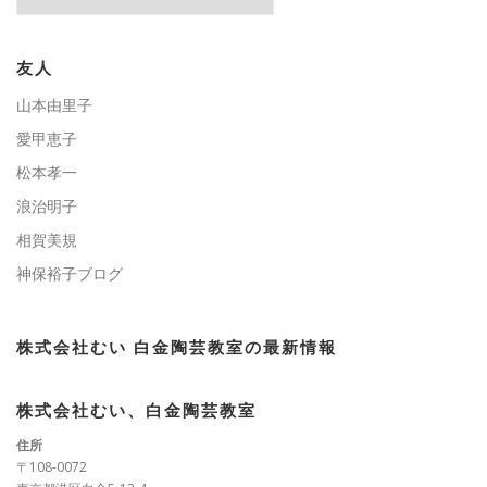
テ
ゴ
リ
ー
友人
山本由里子
愛甲恵子
松本孝一
浪治明子
相賀美規
神保裕子ブログ
株式会社むい 白金陶芸教室の最新情報
株式会社むい、白金陶芸教室
住所
〒108-0072