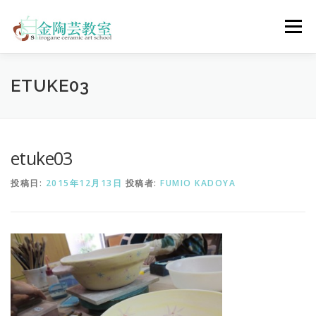
コ
ン
メニュー
テ
ン
ツ
へ
陶芸体験コース
ウェディングコース
会員コース
ETUKE03
ス
キ
ッ
プ
教室について
アクセス
ご予約
お問合せ
etuke03
投稿日:
2015年12月13日
投稿者:
FUMIO KADOYA
ENGLISH