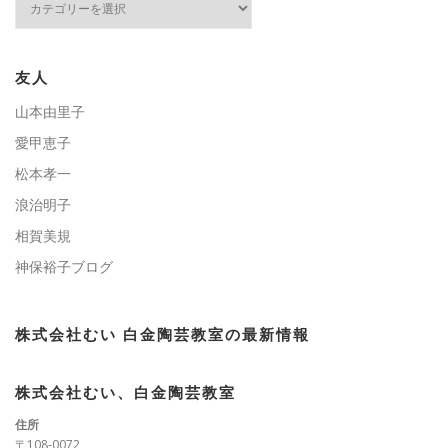
テ
ゴ
リ
ー
友人
山本由里子
愛甲恵子
松本孝一
浪治明子
相賀美規
神保裕子ブログ
株式会社むい 白金陶芸教室の最新情報
株式会社むい、白金陶芸教室
住所
〒108-0072