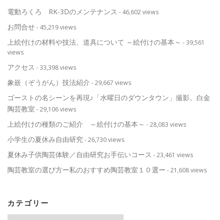
電動ろくろ RK-3Dのメンテナンス
- 46,602 views
お問合せ
- 45,219 views
上絵付けの材料や技法、道具について ～絵付けの基本～
- 39,561
views
アクセス
- 33,398 views
象嵌（ぞうがん）技法紹介
- 29,667 views
ゴーストの名シーンを再現♪「水曜日のダウンタウン」撮影。白金
陶芸教室
- 29,106 views
上絵付けの種類のご紹介 ～絵付けの基本～
- 28,083 views
小学生の夏休み自由研究
- 26,730 views
夏休み子供陶芸体験／自由研究お手伝いコース
- 23,461 views
陶芸教室の選び方ー私のおすすめ陶芸教室１０選ー
- 21,608 views
カテゴリー
カ