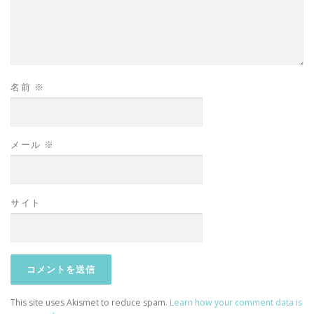
名前
※
メール
※
サイト
This site uses Akismet to reduce spam.
Learn how your comment data is