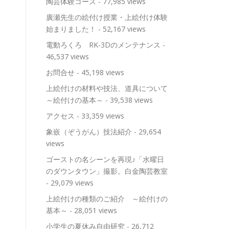
陶芸体験コース
- 77,985 views
廣瀬先生の絵付け授業・上絵付け体験
始まりました！
- 52,167 views
電動ろくろ RK-3Dのメンテナンス
-
46,537 views
お問合せ
- 45,198 views
上絵付けの材料や技法、道具について
～絵付けの基本～
- 39,538 views
アクセス
- 33,359 views
象嵌（ぞうがん）技法紹介
- 29,654
views
ゴーストの名シーンを再現♪「水曜日
のダウンタウン」撮影。白金陶芸教室
- 29,079 views
上絵付けの種類のご紹介 ～絵付けの
基本～
- 28,051 views
小学生の夏休み自由研究
- 26,712