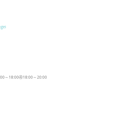
！
ugei
0～18:00④18:00～20:00