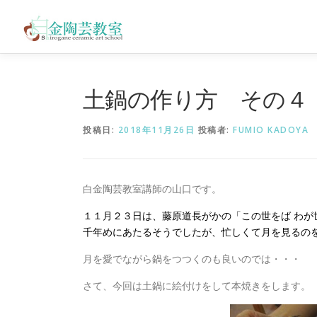
コ
ン
テ
ン
ツ
へ
土鍋の作り方 その４
ス
キ
投稿日:
2018年11月26日
投稿者:
FUMIO KADOYA
ッ
プ
白金陶芸教室講師の山口です。
１１月２３日は、藤原道長がかの「この世をば わが
千年めにあたるそうでしたが、忙しくて月を見るの
月を愛でながら鍋をつつくのも良いのでは・・・
さて、今回は土鍋に絵付けをして本焼きをします。