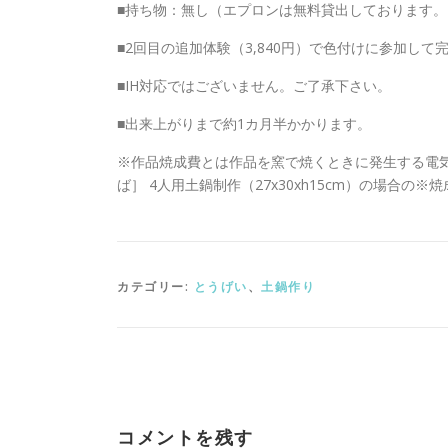
■持ち物：無し（エプロンは無料貸出しております。
■2回目の追加体験（3,840円）で色付けに参加し
■IH対応ではございません。ご了承下さい。
■出来上がりまで約1カ月半かかります。
※作品焼成費とは作品を窯で焼くときに発生する電気代
ば］ 4人用土鍋制作（27x30xh15cm）の場合の※焼成費 
カテゴリー:
とうげい
、
土鍋作り
コメントを残す