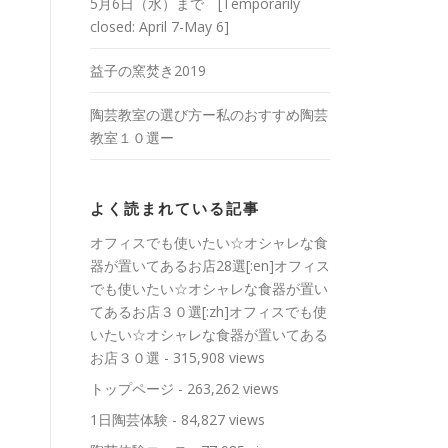
5月6日（水）まで [Temporarily
closed: April 7-May 6]
益子の窯焚き2019
陶芸教室の選び方ー私のおすすめ陶芸
教室１０選ー
よく読まれている記事
オフィスでも使いたい☆オシャレな食
器が置いてあるお店28選[:en]オフィス
でも使いたい☆オシャレな食器が置い
てあるお店３０選[:zh]オフィスでも使
いたい☆オシャレな食器が置いてある
お店３０選
- 315,908 views
トップページ
- 263,262 views
1日陶芸体験
- 84,827 views