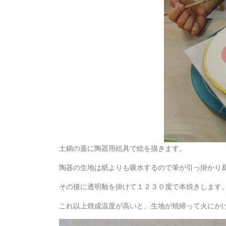
土鍋の蓋に陶器用絵具で絵を描きます。
陶器の生地は紙よりも吸水するので筆が引っ掛かり
その後に透明釉を掛けて１２３０度で本焼きします
これ以上焼成温度が高いと、生地が焼締って火にか