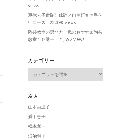
views
夏休み子供陶芸体験／自由研究お手伝
いコース
- 23,390 views
陶芸教室の選び方ー私のおすすめ陶芸
教室１０選ー
- 21,592 views
カテゴリー
カ
テ
ゴ
リ
友人
ー
山本由里子
愛甲恵子
松本孝一
浪治明子