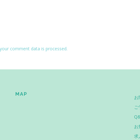
your comment data is processed.
MAP
お
ご
Q
お
求