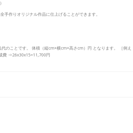
）
て完全手作りオリジナル作品に仕上げることができます。
のことです。 体積（縦cm×横cm×高さcm）円 となります。 ［例え
⇒26x30x15=11,700円