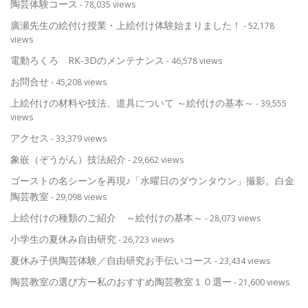
陶芸体験コース
- 78,035 views
廣瀬先生の絵付け授業・上絵付け体験始まりました！
- 52,178
views
電動ろくろ RK-3Dのメンテナンス
- 46,578 views
お問合せ
- 45,208 views
上絵付けの材料や技法、道具について ～絵付けの基本～
- 39,555
views
アクセス
- 33,379 views
象嵌（ぞうがん）技法紹介
- 29,662 views
ゴーストの名シーンを再現♪「水曜日のダウンタウン」撮影。白金
陶芸教室
- 29,098 views
上絵付けの種類のご紹介 ～絵付けの基本～
- 28,073 views
小学生の夏休み自由研究
- 26,723 views
夏休み子供陶芸体験／自由研究お手伝いコース
- 23,434 views
陶芸教室の選び方ー私のおすすめ陶芸教室１０選ー
- 21,600 views