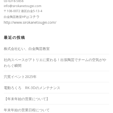
03-6318-5858
info@sirokanetougei.com
〒108-0072 港区白金5-13-4
コチラ
白金陶芸教室HPは
http://www.sirokanetougei.com/
最近の投稿
株式会社むい、白金陶芸教室
社内スペースがアトリエに変わる！出張陶芸でチームの空気がや
わらぐ瞬間
穴窯イベント2025年
電動ろくろ RK-3Dのメンテナンス
【年末年始の営業について】
年末年始の営業日程について