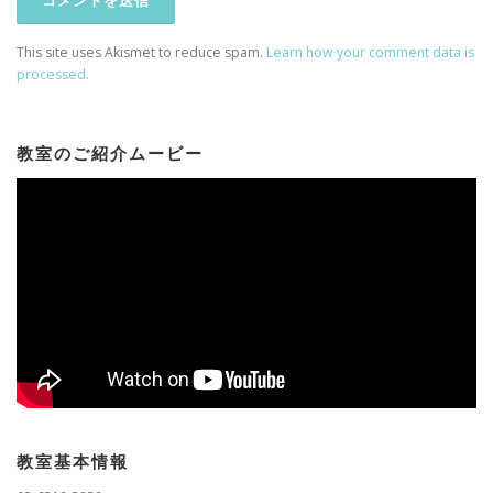
This site uses Akismet to reduce spam.
Learn how your comment data is
processed.
教室のご紹介ムービー
教室基本情報