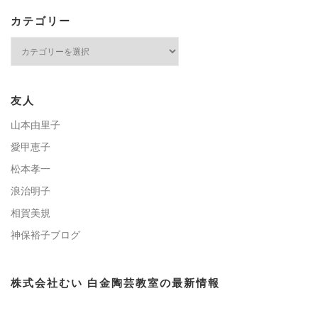
カテゴリー
カ
テ
ゴ
リ
ー
友人
山本由里子
愛甲恵子
松本孝一
浪治明子
相賀美規
神保裕子ブログ
株式会社むい 白金陶芸教室の最新情報