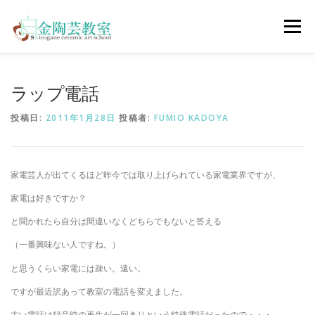
コ
ン
メニュー
テ
ン
ツ
へ
陶芸体験コース
ウェディングコース
会員コース
ラップ電話
ス
キ
投稿日:
2011年1月28日
投稿者:
FUMIO KADOYA
ッ
プ
教室について
アクセス
ご予約
お問合せ
家電芸人が出てくるほど昨今では取り上げられている家電業界ですが、
ENGLISH
家電は好きですか？
と聞かれたら自分は間違いなくどちらでもないと答える
（一番興味ない人ですね。）
と思うくらい家電には疎い。遠い。
ですが最近訳あって教室の電話を変えました。
古い電話は録音時の再生が一回きりという特殊電話だったので・・・。