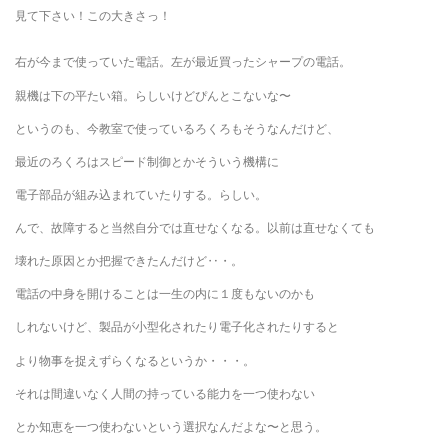
見て下さい！この大きさっ！
右が今まで使っていた電話。左が最近買ったシャープの電話。
親機は下の平たい箱。らしいけどぴんとこないな〜
というのも、今教室で使っているろくろもそうなんだけど、
最近のろくろはスピード制御とかそういう機構に
電子部品が組み込まれていたりする。らしい。
んで、故障すると当然自分では直せなくなる。以前は直せなくても
壊れた原因とか把握できたんだけど‥・。
電話の中身を開けることは一生の内に１度もないのかも
しれないけど、製品が小型化されたり電子化されたりすると
より物事を捉えずらくなるというか・・・。
それは間違いなく人間の持っている能力を一つ使わない
とか知恵を一つ使わないという選択なんだよな〜と思う。