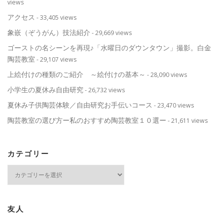
views
アクセス
- 33,405 views
象嵌（ぞうがん）技法紹介
- 29,669 views
ゴーストの名シーンを再現♪「水曜日のダウンタウン」撮影。白金
陶芸教室
- 29,107 views
上絵付けの種類のご紹介 ～絵付けの基本～
- 28,090 views
小学生の夏休み自由研究
- 26,732 views
夏休み子供陶芸体験／自由研究お手伝いコース
- 23,470 views
陶芸教室の選び方ー私のおすすめ陶芸教室１０選ー
- 21,611 views
カテゴリー
カ
テ
ゴ
リ
ー
友人