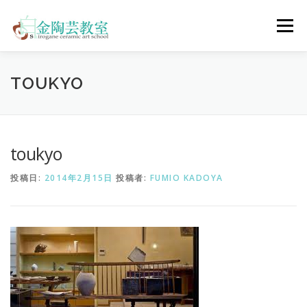
コ
ン
メニュー
テ
ン
ツ
へ
陶芸体験コース
ウェディングコース
会員コース
TOUKYO
ス
キ
ッ
プ
教室について
アクセス
ご予約
お問合せ
toukyo
投稿日:
2014年2月15日
投稿者:
FUMIO KADOYA
ENGLISH