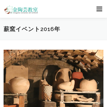
コ
ン
メニュー
テ
ン
ツ
へ
陶芸体験コース
ウェディングコース
会員コース
薪窯イベント2016年
ス
キ
ッ
プ
教室について
アクセス
ご予約
お問合せ
ENGLISH