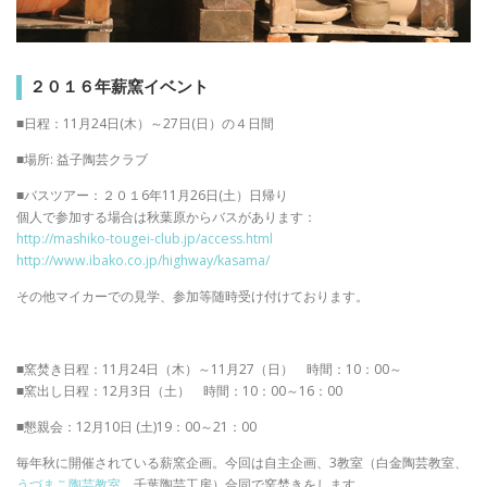
２０１６年薪窯イベント
■日程：11月24日(木）～27日(日）の４日間
■場所: 益子陶芸クラブ
■バスツアー：２０１6年11月26日(土）日帰り
個人で参加する場合は秋葉原からバスがあります：
http://mashiko-tougei-club.jp/access.html
http://www.ibako.co.jp/highway/kasama/
その他マイカーでの見学、参加等随時受け付けております。
■窯焚き日程：11月24日（木）～11月27（日） 時間：10：00～
■窯出し日程：12月3日（土） 時間：10：00～16：00
■懇親会：12月10日 (土)19：00～21：00
毎年秋に開催されている薪窯企画。今回は自主企画、3教室（白金陶芸教室、
うづまこ陶芸教室
、千葉陶芸工房）合同で窯焚きをします。